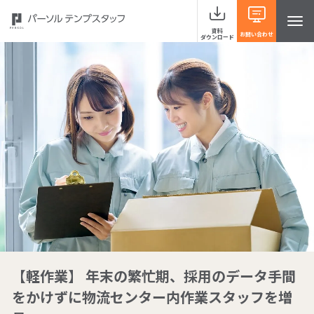
資料
お問い合わせ
ダウンロード
サービスラインナップ
事例紹介
当社の強み
お役立ち情報 HRナレッジライン
【軽作業】 年末の繁忙期、採用のデータ手間
よくあるご質問
をかけずに物流センター内作業スタッフを増
イベント・セミナー