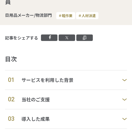
員
日用品メーカー/物流部門
＃軽作業
＃人材派遣
拠点一覧
グループ会社一覧
Facebookでシェアする
Xでシェアする
クリップボードに
記事をシェアする
人材派遣やアウトソーシングの
目次
ご依頼・お問い合わせ
ご依頼・お問い合わせ
01
サービスを利用した背景
02
当社のご支援
0120-106-102
平日 9:00 - 18:00
03
導入した成果
サービス事例集や、業務に役立つ資料を
ご用意しています