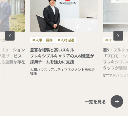
派遣
＃人事・労務
＃人材派遣
＃IT・Web
ソリューション
豊富な経験と高いスキル
週5・フルタ
派遣サービス
フレキシブルキャリアの人材派遣が
「プロモーシ
える重要な存在
採用チームを強力に支援
フレキシブル
タッフが活躍
大和ハウスリアルティマネジメント株式会
社様
NTTアドバン
一覧を見る