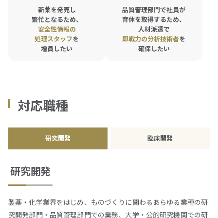
新薬を発売し
品質管理部門で社員が
繁忙となるため、
育休を取得するため、
資料ダウンロード
安全性情報の
人材派遣で
処理スタッフ
を
即戦力の
分析技術者
を
増員したい
確保したい
仕事をお探しの方
会社案内
採用情報
対応職種
研究開発
臨床開発
閉じる
研究開発
製薬・化学業界をはじめ、ものづくりに関わるあらゆる業種の研
究開発部門・品質管理部門での業務、大学・公的研究機関での研