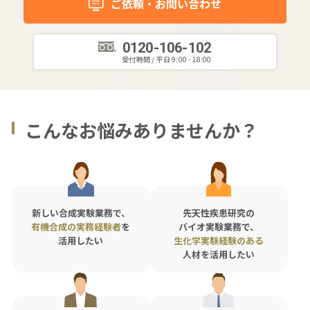
ご依頼・お問い合わせ
拠点一覧
0120-106-102
受付時間 / 平日 9:00 - 18:00
グループ会社一覧
こんなお悩みありませんか？
人材派遣やアウトソーシングの
ご依頼・お問い合わせ
ご依頼・お問い合わせ
新しい合成実験業務で、
先天性疾患研究の
有機合成の実務経験者
を
バイオ実験
業務で、
0120-106-102
活用したい
生化学実験経験のある
平日 9:00 - 18:00
人材を活用したい
サービス事例集や、業務に役立つ資料を
ご用意しています