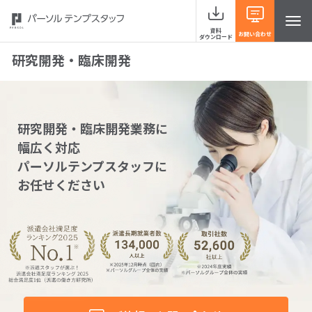
資料
お問い合わせ
ダウンロード
研究開発・臨床開発
サービスラインナップ
研究開発・臨床開発業務に
幅広く対応
事例紹介
パーソルテンプスタッフに
お任せください
当社の強み
お役立ち情報 HRナレッジライン
よくあるご質問
イベント・セミナー