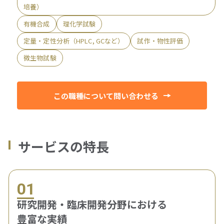
培養）
有機合成
理化学試験
定量・定性分析（HPLC, GCなど）
試作・物性評価
微生物試験
この職種について問い合わせる
サービスの特長
01
研究開発・臨床開発分野における
豊富な実績