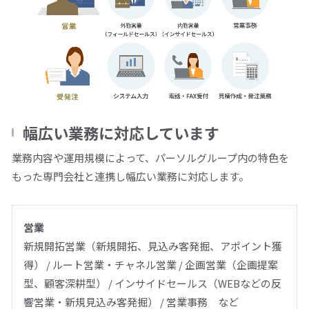
拠点一覧
グループ会社一覧
人材派遣やアウトソーシングの
幅広い業務に対応しています
ご依頼・お問い合わせ
業務内容や運用規模によって、パーソルグループ内の特色を
もった専門会社と連携し幅広い業務に対応します。
ご依頼・お問い合わせ
営業
0120-106-102
新規開拓営業（新規開拓、見込み客発掘、アポイント獲
平日 9:00 - 18:00
得） / ルート営業・チャネル営業 / 企画営業（企画提案
型、顧客深耕型） / インサイドセールス（WEBなどの反
サービス事例集や、業務に役立つ資料を
ご用意しています
響営業・新規見込み客発掘） / 営業事務 など