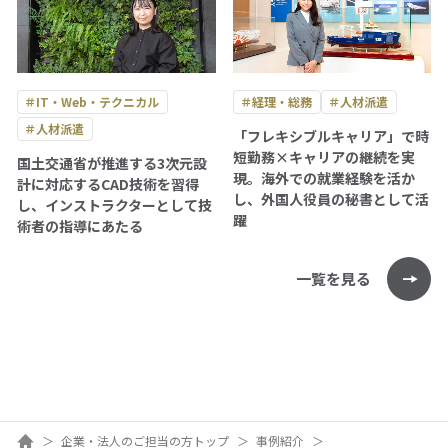
＃IT・Web・テクニカル
＃経理・総務
＃人材派遣
＃人材派遣
「フレキシブルキャリア」で時
短勤務×キャリアの継続を実
国土交通省が推進する3次元設
現。海外での就業経験を活か
計に対応するCAD技術を習得
し、外国人役員の秘書として活
し、インストラクターとして技
躍
術者の指導にあたる
一覧を見る
ホーム
企業・法人のご担当の方トップ
事例紹介