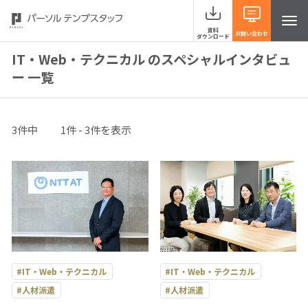
資料
お問い合わせ
ダウンロード
IT・Web・テクニカル のスペシャルインタビュ
ー 一覧
サービスラインナップ
3件中
1件 - 3件を表示
事例紹介
当社の強み
お役立ち情報 HRナレッジライン
よくあるご質問
#IT・Web・テクニカル
#IT・Web・テクニカル
#人材派遣
#人材派遣
イベント・セミナー