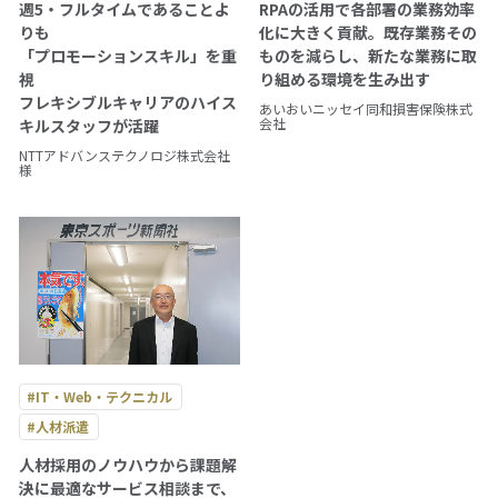
週5・フルタイムであることよ
RPAの活用で各部署の業務効率
りも
化に大きく貢献。既存業務その
「プロモーションスキル」を重
ものを減らし、新たな業務に取
拠点一覧
視
り組める環境を生み出す
フレキシブルキャリアのハイス
あいおいニッセイ同和損害保険株式
会社
グループ会社一覧
キルスタッフが活躍
NTTアドバンステクノロジ株式会社
様
人材派遣やアウトソーシングの
ご依頼・お問い合わせ
ご依頼・お問い合わせ
0120-106-102
平日 9:00 - 18:00
#IT・Web・テクニカル
#人材派遣
サービス事例集や、業務に役立つ資料を
人材採用のノウハウから課題解
ご用意しています
決に最適なサービス相談まで、