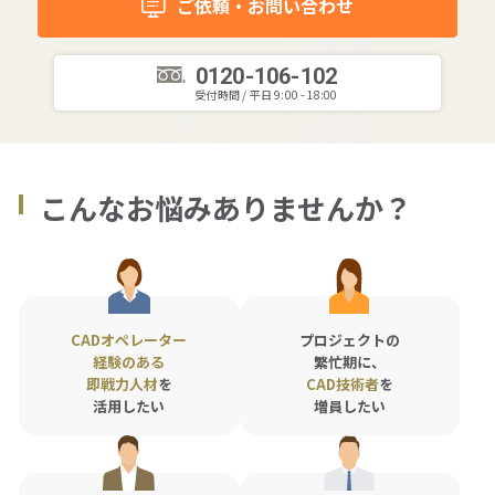
ご依頼・お問い合わせ
拠点一覧
0120-106-102
受付時間 / 平日 9:00 - 18:00
グループ会社一覧
こんなお悩みありませんか？
人材派遣やアウトソーシングの
ご依頼・お問い合わせ
ご依頼・お問い合わせ
CADオペレーター
プロジェクトの
経験のある
繁忙期に、
0120-106-102
即戦力人材
を
CAD技術者
を
平日 9:00 - 18:00
活用したい
増員したい
サービス事例集や、業務に役立つ資料を
ご用意しています