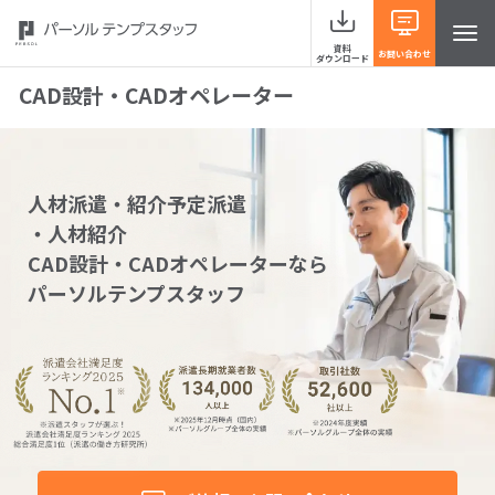
資料
お問い合わせ
ダウンロード
CAD設計・CADオペレーター
サービスラインナップ
人材派遣・紹介予定派遣
・人材紹介
事例紹介
CAD設計・CADオペレーターなら
パーソルテンプスタッフ
当社の強み
お役立ち情報 HRナレッジライン
よくあるご質問
イベント・セミナー