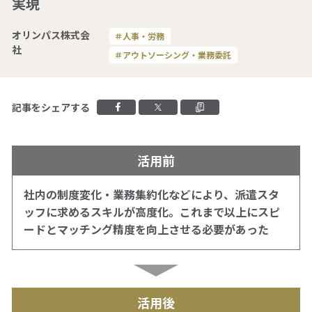
実現
オリンパス株式会
＃人事・労務
拠点一覧
社
＃アウトソーシング・業務委託
グループ会社一覧
Facebookでシェアする
Xでシェアする
クリップボードに
記事をシェアする
人材派遣やアウトソーシングの
ご依頼・お問い合わせ
活用前
ご依頼・お問い合わせ
社内の制度変化・業務集約化などにより、派遣スタ
ッフに求めるスキルが高度化。これまで以上にスピ
ードとマッチング精度を向上させる必要があった
0120-106-102
平日 9:00 - 18:00
サービス事例集や、業務に役立つ資料を
活用後
ご用意しています