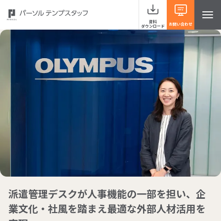
資料
お問い合わせ
ダウンロード
サービスラインナップ
事例紹介
当社の強み
お役立ち情報 HRナレッジライン
派遣管理デスクが人事機能の一部を担い、企
よくあるご質問
業文化・社風を踏まえ最適な外部人材活用を
イベント・セミナー