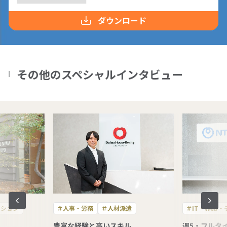
ダウンロード
その他のスペシャルインタビュー
ーション
＃人事・労務
＃人材派遣
＃IT・Web
豊富な経験と高いスキル
週5・フルタ