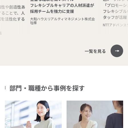
フレキシブルキャリアの人材派遣が
「プロモーシ
個性や創造性あ
採用チームを強力に支援
フレキシブル
することで、人
タッフが活躍
域を活性化する
大和ハウスリアルティマネジメント株式会
社様
NTTアドバン
社
一覧を見る
部門・職種から事例を探す