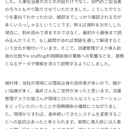
した。人事担当者の方との対話だけでなく、部門のご担当者
の方々ともやり取りさせていただきました。こうしたやりと
りを重ねてわかったのは、細部までしっかり確認される方が
多くいらっしゃるということです。例えば資料をお示しした
場合に、斜め読みで済ますのではなく、最初から最後まで読
み込んだうえで、もし疑問があれば質疑を通して解消すると
いう文化が根付いています。そこで、派遣管理デスク導入前
後の比較やe-staffing利用開始後の業務への影響などを、根拠
となるデータや情報を添えて説明するようにしました。
城村様：当社の現場には理系出身の技術者が多いので、細か
い指摘が多く、福井さんもご苦労があったと思います。派遣
管理デスクの皆さんが現場とロジカルなコミュニケーション
をとっていただいたことが信頼関係の構築につながりまし
た。現場からすれば、長年続いてきたシステムを変更するこ
とへの抵抗はあったと考えられます。実際に導入前には人事