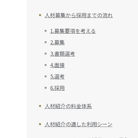
人材募集から採用までの流れ
1.募集要項を考える
2.募集
3.書類選考
4.面接
5.選考
6.採用
人材紹介の料金体系
人材紹介の適した利用シーン