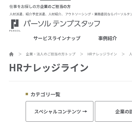
仕事をお探しの方
企業のご担当の方
人材派遣、紹介予定派遣、人材紹介、 アウトソーシング・業務委託ならパーソルテ
サービスラインナップ
事例紹介
ホーム
企業・法人のご担当の方トップ
HRナレッジライン
人材派遣
スペシャルインタビュー
ス
HRナレッジライン
紹介予定派遣
活用事例
人材紹介
アウトソーシング・業務委託
各契約形態の違い
カテゴリ一覧
スペシャルコンテンツ
企業の