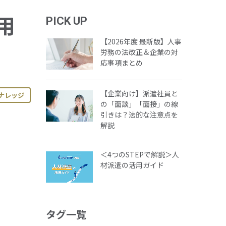
用
PICK UP
【2026年度 最新版】人事
労務の法改正＆企業の対
応事項まとめ
【企業向け】派遣社員と
ナレッジ
の「面談」「面接」の線
引きは？法的な注意点を
解説
＜4つのSTEPで解説＞人
材派遣の活用ガイド
タグ一覧