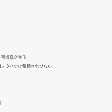
点
る可能性がある
用ノウハウは蓄積されづらい
績