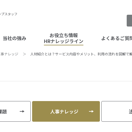
ンプスタッフ
お役立ち情報
当社の強み
よくあるご質
HRナレッジライン
人事ナレッジ
人材紹介とは？サービス内容やメリット、利用の流れを図解で
タッフ紹介
スペシャルコンテンツ
企業の課題
人事ナレッジ
法律
テンプトレンドデータ
課題
人事ナレッジ