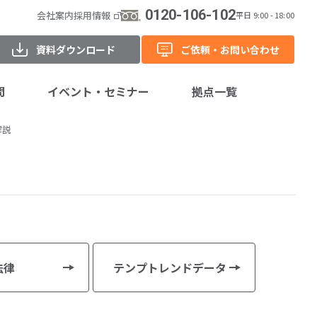
0120-106-102
会社案内
採用情報
平日 9:00 - 18:00
資料ダウンロード
ご依頼・お問い合わせ
問
イベント・セミナー
拠点一覧
解説
開催予定
アーカイブ動画
レポート
過去開催
法律
テンプトレンドデータ