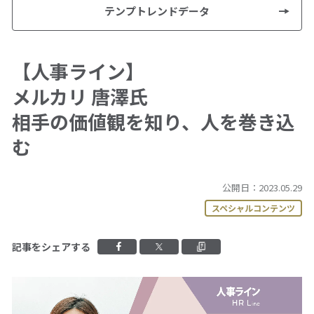
テンプトレンドデータ
拠点一覧
【人事ライン】
グループ会社一覧
メルカリ 唐澤氏
相手の価値観を知り、人を巻き込
人材派遣やアウトソーシングの
む
ご依頼・お問い合わせ
ご依頼・お問い合わせ
公開日：2023.05.29
スペシャルコンテンツ
0120-106-102
Facebookでシェアする
Xでシェアする
クリップボードに
記事をシェアする
平日 9:00 - 18:00
サービス事例集や、業務に役立つ資料を
ご用意しています