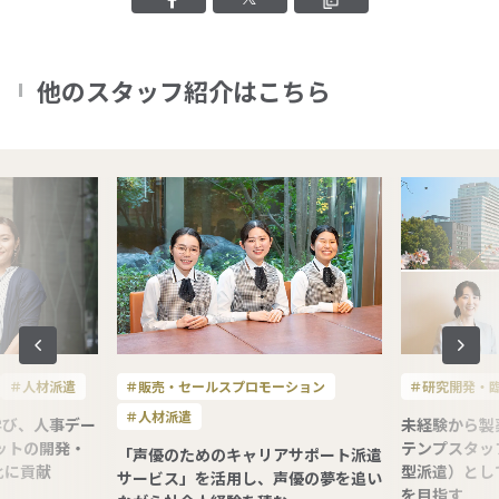
他のスタッフ紹介はこちら
＃人材派遣
＃販売・セールスプロモーション
＃研究開発・
＃人材派遣
学び、人事デー
未経験から製
ットの開発・
テンプスタッ
「声優のためのキャリアサポート派遣
化に貢献
型派遣）とし
サービス」を活用し、声優の夢を追い
を目指す