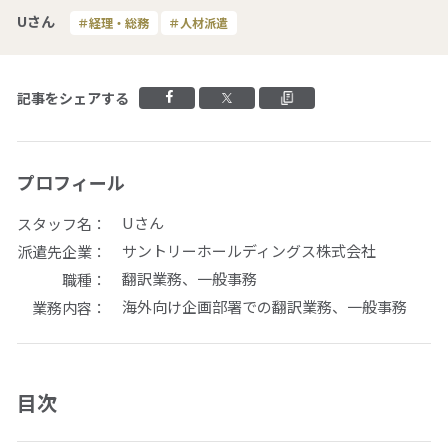
Uさん
＃経理・総務
＃人材派遣
拠点一覧
Facebookでシェアする
Xでシェアする
クリップボードに
記事をシェアする
グループ会社一覧
プロフィール
人材派遣やアウトソーシングの
ご依頼・お問い合わせ
Uさん
スタッフ名
サントリーホールディングス株式会社
派遣先企業
ご依頼・お問い合わせ
翻訳業務、一般事務
職種
海外向け企画部署での翻訳業務、一般事務
業務内容
0120-106-102
平日 9:00 - 18:00
目次
サービス事例集や、業務に役立つ資料を
ご用意しています