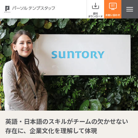
資料
お問い合わせ
ダウンロード
サービスラインナップ
事例紹介
当社の強み
お役立ち情報 HRナレッジライン
英語・日本語のスキルがチームの欠かせない
よくあるご質問
存在に、企業文化を理解して体現
イベント・セミナー