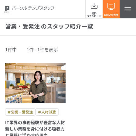
資料
お問い合わせ
ダウンロード
営業・受発注 のスタッフ紹介一覧
サービスラインナップ
1件中
1件 - 1件を表示
事例紹介
当社の強み
お役立ち情報 HRナレッジライン
＃営業・受発注
＃人材派遣
よくあるご質問
IT業界の事務経験が豊富な人材
新しい業務を身に付ける吸収力
と業務に活かす応用力
イベント・セミナー