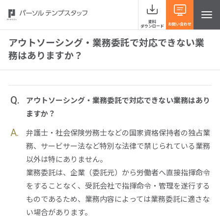
資料
お問い合わせ
ダウンロード
アウトソーシング・業務委託で対応できない業
務はありますか？
サービスラインナップ
Q.
アウトソーシング・業務委託で対応できない業務はあり
事例紹介
ますか？
A.
弁護士・社会保険労務士などの国家資格保持者の独占業
当社の強み
務、サービサー法など特別な法律で禁じられている業務
以外は特にありません。
お役立ち情報 HRナレッジライン
業務委託は、企業（委託元）から労働者へ直接指揮命令
をすることなく、受託会社で指揮命令・管理を遂行する
よくあるご質問
ものであるため、業務内容によっては業務委託に適さな
い場合があります。
イベント・セミナー