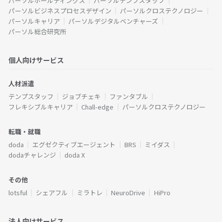
パーソルホールディングス
パーソルテンプスタッフ
パーソルビジネスプロセスデザイン
パーソルクロステクノロジー
パーソルキャリア
パーソルデジタルベンチャーズ
パーソル総合研究所
個人向けサービス
人材派遣
テンプスタッフ
ジョブチェキ
ファンタブル
フレキシブルキャリア
Chall-edge
パーソルクロステクノロジー
転職・就職
doda
エグゼクティブエージェント
BRS
ミイダス
dodaチャレンジ
doda X
その他
lotsful
シェアフル
ミラトレ
NeuroDrive
HiPro
法人向けサービス