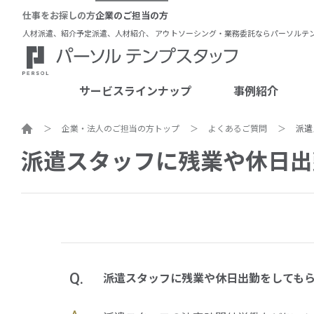
仕事をお探しの方
企業のご担当の方
人材派遣、紹介予定派遣、人材紹介、 アウトソーシング・業務委託ならパーソルテ
サービスラインナップ
事例紹介
ホーム
企業・法人のご担当の方トップ
よくあるご質問
派遣
人材派遣
スペシャルインタビュー
ス
派遣スタッフに残業や休日出
紹介予定派遣
活用事例
人材紹介
アウトソーシング・業務委託
各契約形態の違い
派遣スタッフに残業や休日出勤をしても
Q.