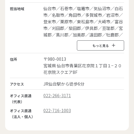
仙台市／石巻市／塩竈市／気仙沼市／白石
担当地域
資料ダウンロード
市／名取市／角田市／多賀城市／岩沼市／
登米市／栗原市／東松島市／大崎市／富谷
市／刈田郡／柴田郡／伊具郡／亘理郡／宮
城郡／黒川郡／加美郡／遠田郡／牡鹿郡／
本吉郡
仕事をお探しの方
会社案内
〒980-0013
住所
採用情報
宮城県 仙台市青葉区花京院１丁目１−２０
花京院スクエア8F
JR仙台駅から徒歩6分
アクセス
閉じる
022-266-3171
オフィス直通
（代表）
022-716-1003
オフィス直通
（法人・個人）