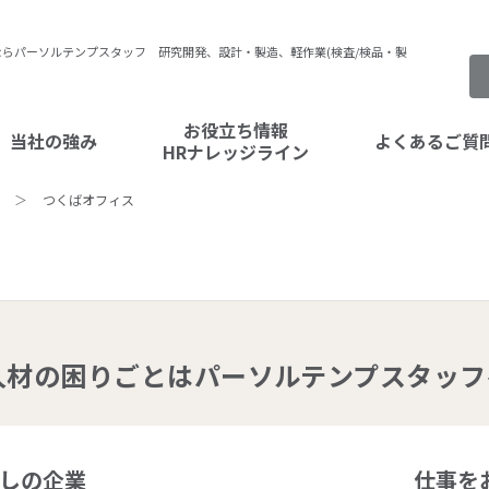
らパーソルテンプスタッフ 研究開発、設計・製造、軽作業(検査/検品・製
お役立ち情報
当社の強み
よくあるご質
HRナレッジライン
つくばオフィス
タッフ紹介
スペシャルコンテンツ
企業の課題
人事ナレッジ
法律
テンプトレンドデータ
人材の
困りごとはパーソルテンプスタッフ
しの企業
仕事を