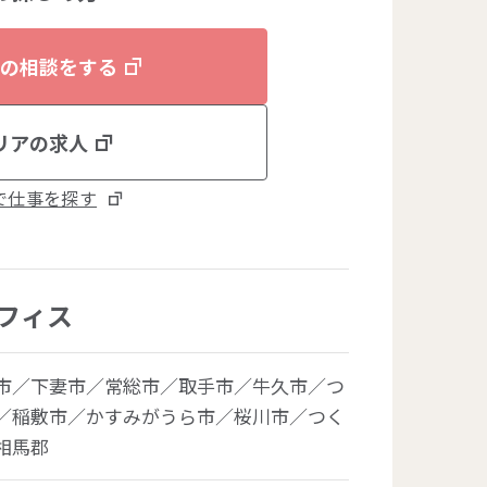
の相談をする
リアの求人
で仕事を探す
フィス
市／下妻市／常総市／取手市／牛久市／つ
／稲敷市／かすみがうら市／桜川市／つく
相馬郡