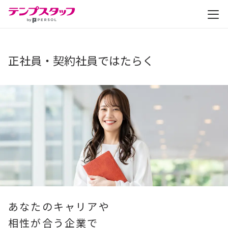
仕事を探す
正社員・契約社員ではたらく
テンプスタッフを知る
はたらき方を選ぶ
福利厚生
キャリアサポート・研修
よくあるご質問
あなたのキャリアや
お役立ち情報
お知らせ
相性が合う企業で