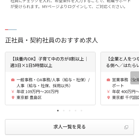
社員にチェックを入れ、希望条件を入力することで、転職サポート
が受けられます。MYページよりログインして、ご対応ください。
正社員・契約社員のおすすめ求人
【扶養内OK】子育て中の方が8割以上│
【企業と人をつ
週3日×1日5時間以上
る側へ／はたら
一般事務・OA事務/人事（給与・社保）/
営業事務（受
人事（給与・社保、採用以外）
ポート
年収 109万円～203万円
年収 400万円
東京都 豊島区
東京都 千代田
求人一覧を見る