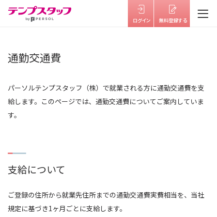
仕事を探す
通勤交通費
テンプスタッフを知る
パーソルテンプスタッフ（株）で就業される方に通勤交通費を支
はたらき方を選ぶ
給します。このページでは、通勤交通費についてご案内していま
す。
福利厚生
キャリアサポート・研修
支給について
よくあるご質問
ご登録の住所から就業先住所までの通勤交通費実費相当を、当社
お役立ち情報
お知らせ
規定に基づき1ヶ月ごとに支給します。