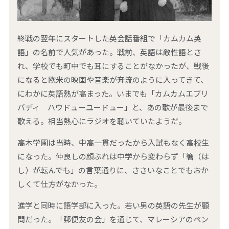
拠点一覧
終戦の翌年にスタートした英会話番組で「カムカム英
語」の名前で人気があった。戦前、英語は敵性語とさ
れ、学校でも町中でも耳にすることがなかったが、戦後
パーソルテンプスタッフへの
お問い合わせ
になると欧米の映画や音楽が奔流のように入ってきて、
にわかに英語熱が高まった。いまでも「カムカムエブリ
0120-106-102
バディ ハウドューユードュー」と、あの歌が最後まで
平日 9:00 - 18:00
歌える。相当熱心にラジオを聴いていたようだ。
高木学園は当時、中高一貫だったから入試もなく高校生
になった。仲良しの顔ぶれは中学から変わらず「箸（は
仕事をお探しの方
企業のご担当の方
し）が転んでも」の言葉通りに、ささいなことでもおか
しくて仕方がなかった。
採用情報
進学と同時に語学部に入った。若い男の英語の先生が顧
問だった。「郵便友の会」を通じて、マレーシアのペン