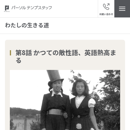
お問い合わせ
わたしの生きる道
トップ
第8話 かつての敵性語、英語熱高ま
る
パーソルテンプスタッフについて
ニュース・お知らせ
スタッフの皆さまへ
サービスブランド
“視点発見”メディア「ハッケン・テンプ」