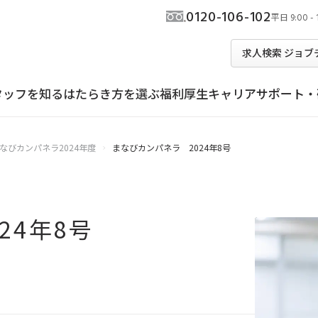
0120-106-102
平日
9:00 - 
求人検索
ジョブ
タッフ
を知る
はたらき方
を選ぶ
福利厚生
キャリアサポート
・
なびカンパネラ2024年度
まなびカンパネラ 2024年8号
ジョブチェキ
ッフが選ばれる理由
らく
なときに学べる
テンプアプリについて
紹介予定派遣ではたらく
休暇制度
講師からみんなと学べる
ンタビュー
約社員ではたらく
ス
ドバイザー
派遣がはじめての方
はたらき方特集
教育訓練計画概要
録のメリット
ぶ
に基づく表記
お友達紹介
はたらき方タイプ診断
24年8号