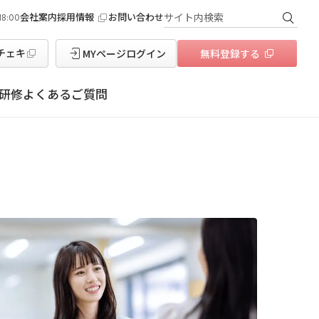
会社案内
採用情報
お問い合わせ
18:00
検
チェキ
研修
よくある
ご質問
MYページでできること
受託業務スタッフではたらく
ヘルスケア
専門知識を身に付けてキャリアアップ
派遣登録から就業までの流れ
職種から選ぶ
テンプスタッフのキャリア支援
ちょっと未来の私診断