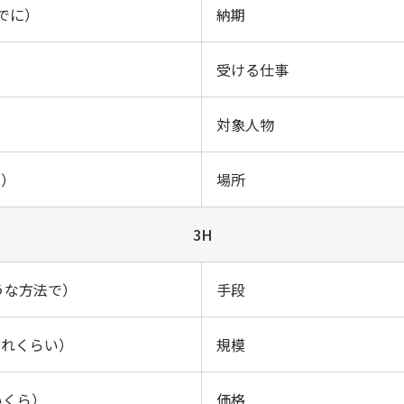
までに）
納期
受ける仕事
対象人物
で）
場所
3H
うな方法で）
手段
（どれくらい）
規模
（いくら）
価格