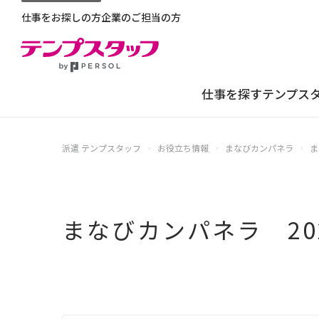
仕事をお探しの方
企業のご担当の方
仕事を探す
テンプス
派遣 テンプスタッフ
お役立ち情報
まなびカンパネラ
ま
仕事を探す
テンプスタッフを知る
はたらき方を選ぶ
福利厚生
キャリアサポート・研修
求人検索 
テンプスタ
派遣ではた
社会保険
自宅で好き
スタッフイ
正社員・契
優待サービ
キャリアア
面談付き登
業界から選
特定商取引
まなびカンパネラ 20