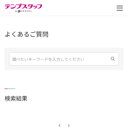
仕事を探す
よくあるご質問
テンプスタッフを知る
検索
はたらき方を選ぶ
福利厚生
キャリアサポート・研修
検索結果
よくあるご質問
お役立ち情報
お知らせ
前へ
次へ