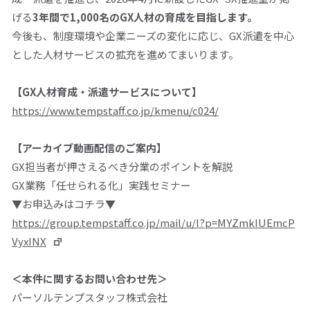
げる
3
年間で
1,000
名の
GX
人材の育成を目指します。
今後も、制度環境や企業ニーズの変化に応じ、
GX
派遣を中心
とした人材サービスの拡充を進めてまいります。
【
GX
人材育成・派遣サービスについて】
https://www.tempstaff.co.jp/kmenu/c024/
【アーカイブ動画配信のご案内】
GX担当者が押さえるべき分業のポイントを解説
GX
業務「任せられる化」実践セミナー
▼
お申込みはコチラ▼
https://group.tempstaff.co.jp/mail/u/l?p=MYZmkIUEmcP
VyxINX
＜本件に関するお問い合わせ先＞
パーソルテンプスタッフ株式会社