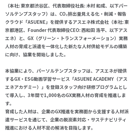
（本社
:
東京都渋谷区、代表取締役社長
:
木村 和成、以下パー
ソルテンプスタッフ）は、
CO₂
排出量見える化・削減・報告
拠点一覧
クラウド「
ASUENE
」を提供するアスエネ株式会社（本社
:
東
京都港区、Founder 代表取締役
CEO:
西和田 浩平、以下アス
エネ）と、
GX
（グリーン・トランスフォーメーション）実務
パーソルテンプスタッフへの
お問い合わせ
人材の育成と派遣を一体化した新たな人材供給モデルの構築
に向け、協業を開始しました。
0120-106-102
平日 9:00 - 18:00
本協業により、パーソルテンプスタッフは、アスエネが提供
する
GX
・
ESG
動画学習サービス「
ASUENE ACADEMY
（アス
エネアカデミー）」を登録スタッフ向け研修プログラムとし
仕事をお探しの方
企業のご担当の方
て導入し、3年間で
1,000
名の
GX
実務人材の育成を推進しま
す。
採用情報
育成した人材は、企業の
GX
推進を実務面から支援する人材派
遣サービスを通じて、企業の脱炭素対応・サステナビリティ
推進における人材不足の解消を目指します。