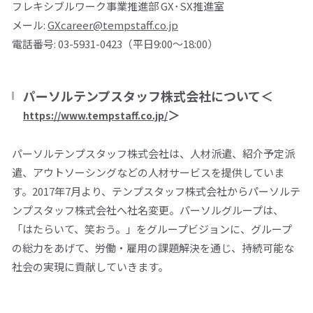
フレキシブルワーク事業推進部
GX
･
SX
推進室
メール
:
GXcareer@tempstaff.co.jp
電話番号
: 03-5931-0423
（平日
9:00
～
18:00
）
パーソルテンプスタッフ株式会社について
＜
＞
https://www.tempstaff.co.jp/
パーソルテンプスタッフ株式会社は、人材派遣、紹介予定派
遣、アウトソーシングなどの人材サービスを提供していま
す。
2017
年
7
月より、テンプスタッフ株式会社からパーソルテ
ンプスタッフ株式会社へ社名変更。パーソルグループは、
「はたらいて、笑おう。」をグループビジョンに、グループ
の総力をあげて、労働・雇用の課題解決を通じ、持続可能な
社会の実現に貢献していきます。