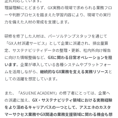
正式対応しています。
理論理解にとどまらず、
GX
実務の現場で求められる業務フロ
ーや判断プロセスを踏まえた学習内容により、現場での実行
力を備えた人材の育成を支援します。
研修を修了した人材は、パーソルテンプスタッフを通じて
「
GX
人材派遣サービス」として企業に派遣され、排出量算
定、サステナビリティデータの整理・更新、社内外向け報告
に向けた情報整備など、
GX
に関わる日常オペレーションを担
います
。企業が導入している各種システムやプラットフォー
ムを活用しながら、
継続的な
GX
業務を支える実務リソース
と
しての活躍を想定しています。
また、「
ASUENE ACADEMY
」の修了者にとっては、企業へ
の派遣に加え、
GX
・サステナビリティ領域における実務経験
をより深めるキャリアパスの一つとして、アスエネのカスタ
マーサクセス業務や
GX
関連の業務支援領域に関わる機会も想