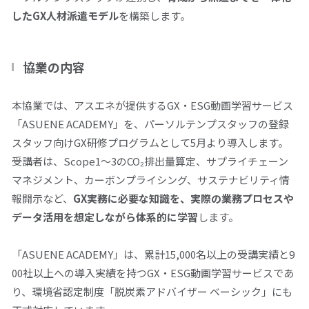
した
GX
人材派遣モデル
を構築します。
協業の内容
本協業では、アスエネが提供する
GX
・
ESG
動画学習サービス
「
ASUENE ACADEMY
」を、パーソルテンプスタッフの登録
スタッフ向け
GX
研修プログラムとして5月より導入します。
受講者は、
Scope1
〜
3
の
CO₂
排出量算定、サプライチェーン
マネジメント、カーボンプライシング、サステナビリティ情
報開示など、
GX
実務に必要な知識を、実際の業務プロセスや
データ活用を想定しながら体系的に学習
します。
「
ASUENE ACADEMY
」は、累計
15,000
名以上の受講実績と
9
00
社以上への導入実績を持つ
GX
・
ESG
動画学習サービスであ
り、環境省認定制度「脱炭素アドバイザー ベーシック」にも