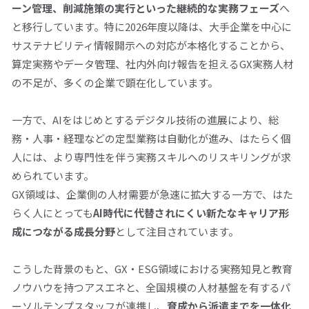
ーン管理、削減施策の実行といった継続的な実務フェーズ
へ
と移行しています。特に
2026
年度以降は、大手企業を中心に
サステナビリティ情報開示への対応が本格化することから、
算定実務やデータ管理、社内外向け報告を担える
GX
実務人材
の不足が、多くの企業で顕在化しています。
一方で、
AI
をはじめとするデジタル技術の進展により、総
務・人事・経理などの定型業務は自動化が進み、はたらく個
人には、より専門性を伴う実務スキルへのリスキリングが求
められています。
GX
領域は、企業側の人材需要が急速に拡大する一方で、はた
らく人にとっても
AI
時代に代替されにくい新たなキャリア形
成につながる成長分野
として注目されています。
こうした背景のもと、
GX
・
ESG
領域における実務知見と教育
ノウハウを持つアスエネと、全国規模の人材基盤を有するパ
ーソルテンプスタッフが連携し、
育成から派遣までを一体化