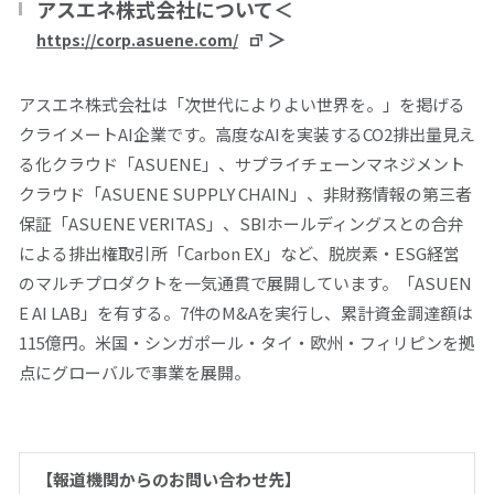
アスエネ株式会社について
＜
＞
https://corp.asuene.com/
アスエネ株式会社は「次世代によりよい世界を。」を掲げる
クライメート
AI
企業です。高度な
AI
を実装する
CO2
排出量見え
る化クラウド「
ASUENE
」、サプライチェーンマネジメント
クラウド「
ASUENE SUPPLY CHAIN
」、非財務情報の第三者
保証「
ASUENE VERITAS
」、
SBI
ホールディングスとの合弁
による排出権取引所「
Carbon EX
」など、脱炭素・
ESG
経営
のマルチプロダクトを一気通貫で展開しています。「
ASUEN
E AI LAB
」を有する。
7
件の
M&A
を実行し、累計資金調達額は
115
億円。米国・シンガポール・タイ・欧州・フィリピンを拠
点にグローバルで事業を展開。
【報道機関からのお問い合わせ先】