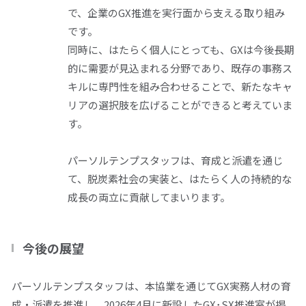
で、企業の
GX
推進を実行面から支える取り組み
です。
同時に、はたらく個人にとっても、
GX
は今後長期
的に需要が見込まれる分野であり、既存の事務ス
キルに専門性を組み合わせることで、新たなキャ
リアの選択肢を広げることができると考えていま
す。
パーソルテンプスタッフは、育成と派遣を通じ
て、脱炭素社会の実装と、はたらく人の持続的な
成長の両立に貢献してまいります。
今後の展望
パーソルテンプスタッフは、本協業を通じて
GX
実務人材の育
成・派遣を推進し、
2026
年
4
月に新設した
GX
･
SX
推進室が掲