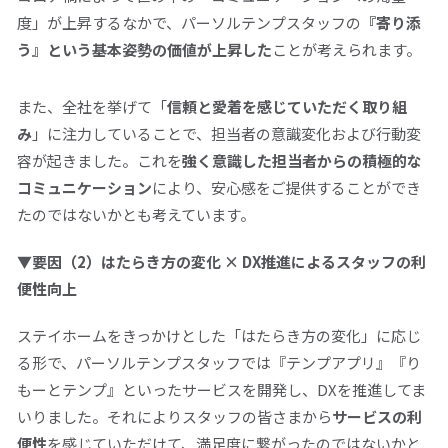
度」が上昇するなかで、パーソルテンプスタッフの
『寄り添
う』という基本姿勢の価値が上昇した
ことが考えられます。
また、全社を挙げて「
信頼と愛着を感じていただく取り組
み
」に注力していることで、担当者の意識変化および行動変
容が起きました。これを
強く意識した担当者からの積極的な
コミュニケーション
により、安心感をご提供することができ
たのではないかとも考えています。
▼要因（2）はたらき方の変化 ×
DX
推進によるスタッフの利
便性向上
ステイホームをきっかけとした「はたらき方の変化」に応じ
る形で、パーソルテンプスタッフでは『テンプアプリ』『り
もーとテンプ』といったサービスを開発し、
DX
を推進してま
いりました。それによりスタッフの皆さまから
サービスの利
便性
を感じていただけて、満足度に繋がったのではないかと