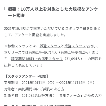
概要：10万人以上を対象とした大規模なアンケ
ート調査
2021年
10
月時点で稼働いただいているスタッフ全員を対象と
して、アンケート調査を実施しました。
※稼働スタッフとは、
派遣スタッフ
と
業務スタッフ
を指し、
本リリースでは有効回答
49,714
人（有効回答率
49.2
％）のう
ち「
稼働期間
1
年以上の派遣スタッフ
（
31,094
人）」の回答を
抜粋して表記しています
【スタッフアンケート概要】
実施期間：
2021
年
10
月
1
日（金）～
2021
年
11
月
14
日（日）
対象者：実施期間中にご契約のある方
対象者数：
101,082
名回答方法：「専用フォーム」からの入力