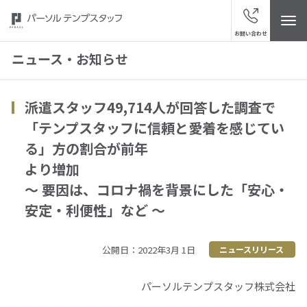
お問い合わせ
ニュース・お知らせ
派遣スタッフ49,714人が回答した調査で
トップ
「テンプスタッフに信頼と愛着を感じてい
る」方の割合が前年
パーソルテンプスタッフについて
より増加
～ 要因は、コロナ禍を背景にした「安心・
ニュース・お知らせ
安定・利便性」など ～
スタッフの皆さまへ
公開日：2022年3月 1日
ニュースリリース
サービスブランド
パーソルテンプスタッフ株式会社
“視点発見”メディア「ハッケン・テンプ」