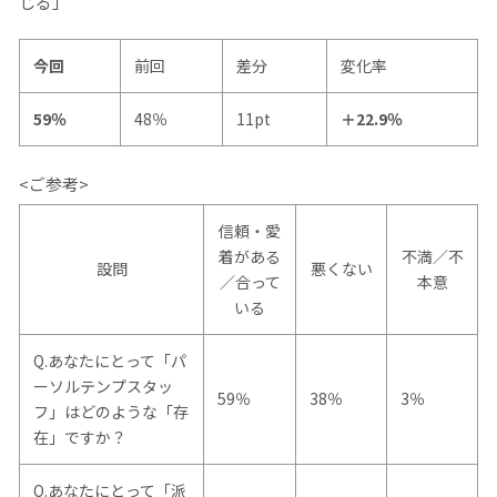
じる」
今回
前回
差分
変化率
59％
48％
11pt
＋22.9％
<ご参考
>
信頼・愛
着がある
不満／不
設問
悪くない
／合って
本意
いる
Q.あなたにとって「パ
ーソルテンプスタッ
59％
38％
3％
フ」はどのような「存
在」ですか？
Q.あなたにとって「派