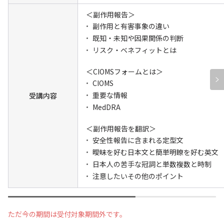
＜副作用報告＞
副作用と有害事象の違い
既知・未知や因果関係の判断
リスク・ベネフィットとは
＜CIOMSフォームとは＞
CIOMS
重要な情報
受講内容
MedDRA
＜副作用報告を翻訳＞
安全性報告に含まれる定型文
曖昧を好む日本文と簡単明瞭を好む英文
日本人の苦手な冠詞と単数複数と時制
注意したいその他のポイント
ただ今の期間は受付対象期間外です。