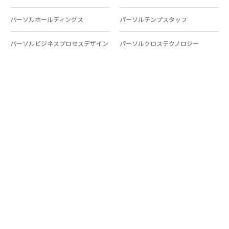
パーソルホールディングス
パーソルテンプスタッフ
パーソルビジネスプロセスデザイン
パーソルクロステクノロジー
パーソルキャリア
パーソルイノベーション
パーソル総合研究所
グループ会社一覧
個人向けサービス
人材派遣
テンプスタッフ
ジョブチェキ
ファンタブル
フレキシブルキャリア
Chall-edge
パーソルクロステクノロジー