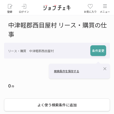
登録
ログイン
お気に入り
メニュー
中津軽郡西目屋村 リース・購買の仕
事
条件変更
リース・購買 中津軽郡西目屋村
close
検索条件を保存する
0
件
よく使う検索条件に追加