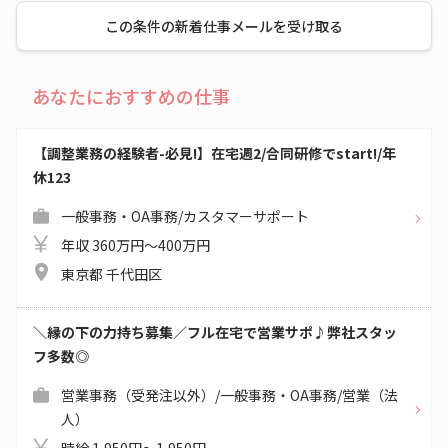
この条件の新着仕事メールを受け取る
あなたにおすすめの仕事
【調整業務の経験者-必見!】在宅週2/合同研修でstart!/年
休123
一般事務・OA事務/カスタマーサポート
年収 360万円～400万円
東京都 千代田区
＼縁の下の力持ち募集／フル在宅で営業サポ♪弊社スタッ
フ多数◎
営業事務（受発注以外）/一般事務・OA事務/営業（法
人）