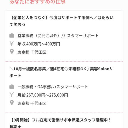
あなたにおすすめの仕事
【企業と人をつなぐ】今度はサポートする側へ／はたらい
て笑おう
営業事務（受発注以外）/カスタマーサポート
年収 400万円～400万円
東京都 千代田区
＼10月☆複数名募集／週4在宅◇未経験OK♪美容Salonサ
ポート
一般事務・OA事務/カスタマーサポート
月給 267,000円～275,000円
東京都 千代田区
【9月開始】フル在宅で営業サポ◆派遣スタッフ活躍中！
長期★