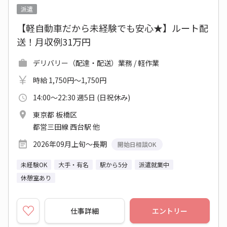
派遣
【軽自動車だから未経験でも安心★】ルート配
送！月収例31万円
デリバリー（配達・配送）業務 / 軽作業
時給 1,750円～1,750円
14:00～22:30 週5日 (日祝休み)
東京都 板橋区
都営三田線 西台駅 他
2026年09月上旬～長期
開始日相談OK
未経験OK
大手・有名
駅から5分
派遣就業中
休憩室あり
仕事詳細
エントリー