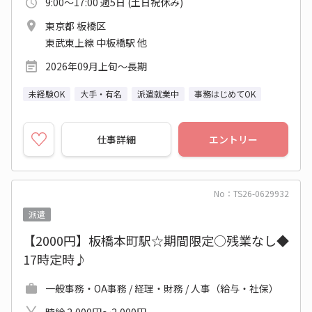
9:00～17:00 週5日 (土日祝休み)
東京都 板橋区
東武東上線 中板橋駅 他
2026年09月上旬～長期
未経験OK
大手・有名
派遣就業中
事務はじめてOK
仕事詳細
エントリー
No：TS26-0629932
派遣
【2000円】板橋本町駅☆期間限定○残業なし◆
17時定時♪
一般事務・OA事務 / 経理・財務 / 人事（給与・社保）
時給 2,000円～2,000円