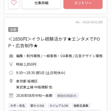
仕事詳細
エントリー
No：AS26-0631288
派遣
＜1850円＞イラレ経験活かす★エンタメでPO
P・広告制作★
編集・制作業務 / 一般事務・OA事務 / 広告デザイン業務
時給 1,850円
9:30～18:30 週5日 (土日祝休み)
東京都 板橋区
東武東上線 中板橋駅 他
2026年08月中旬～長期
開始日相談OK
大手・有名
駅から5分
カジュアルOK
複数名募集