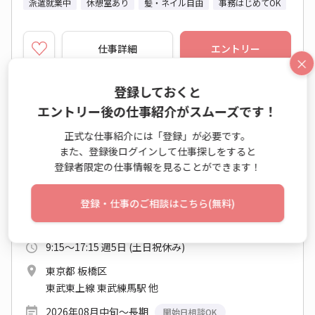
派遣就業中
休憩室あり
髪・ネイル自由
事務はじめてOK
仕事詳細
エントリー
×
登録しておくと
No：AS26-0631144
エントリー後の仕事紹介がスムーズです！
派遣
正式な仕事紹介には「登録」が必要です。
★即日開始★《人気の非営利★東武練馬》検査
また、登録後ログインして仕事探しをすると
登録者限定の仕事情報を見ることができます！
に関する事務♪
一般事務・OA事務
登録・仕事のご相談はこちら(無料)
時給 1,540円～1,540円
9:15～17:15 週5日 (土日祝休み)
東京都 板橋区
東武東上線 東武練馬駅 他
2026年08月中旬～長期
開始日相談OK