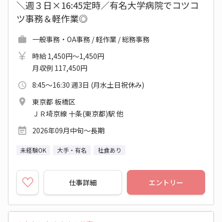
＼週３日×16:45定時／有名大学病院でコツコ
ツ事務＆軽作業◎
一般事務・OA事務 / 軽作業 / 総務事務
時給 1,450円～1,450円
月収例 117,450円
8:45～16:30 週3日 (月水土日祝休み)
東京都 板橋区
ＪＲ埼京線 十条(東京都)駅 他
2026年09月中旬～長期
未経験OK
大手・有名
社食あり
仕事詳細
エントリー