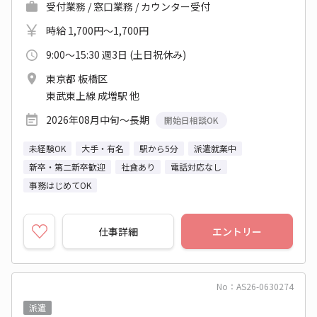
受付業務 / 窓口業務 / カウンター受付
時給 1,700円～1,700円
9:00～15:30 週3日 (土日祝休み)
東京都 板橋区
東武東上線 成増駅 他
2026年08月中旬～長期
開始日相談OK
未経験OK
大手・有名
駅から5分
派遣就業中
新卒・第二新卒歓迎
社食あり
電話対応なし
事務はじめてOK
仕事詳細
エントリー
No：AS26-0630274
派遣