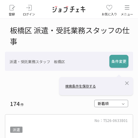
登録
ログイン
お気に入り
メニュー
板橋区 派遣・受託業務スタッフの仕
事
条件変更
派遣・受託業務スタッフ 板橋区
close
検索条件を保存する
174
新着順
件
No：TS26-0633801
派遣