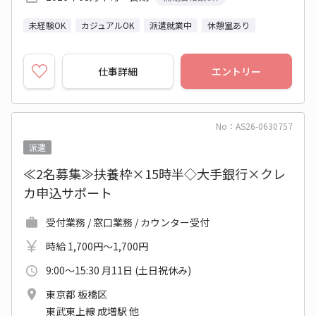
未経験OK
カジュアルOK
派遣就業中
休憩室あり
仕事詳細
エントリー
No：AS26-0630757
派遣
≪2名募集≫扶養枠×15時半◇大手銀行×クレ
カ申込サポート
受付業務 / 窓口業務 / カウンター受付
時給 1,700円～1,700円
9:00～15:30 月11日 (土日祝休み)
東京都 板橋区
東武東上線 成増駅 他