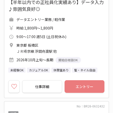
【半年以内での正社員化実績あり】データ入力
♪雰囲気良好◎
データエントリー業務 / 軽作業
時給 1,800円～1,800円
9:00～17:00 週5日 (土日祝休み)
東京都 板橋区
ＪＲ埼京線 浮間舟渡駅 他
2026年10月上旬～長期
開始日相談OK
未経験OK
カジュアルOK
休憩室あり
髪・ネイル自由
仕事詳細
エントリー
No：BR26-0632432