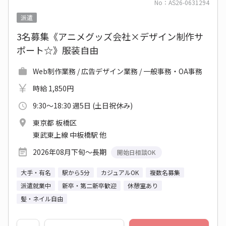
No：AS26-0631294
派遣
3名募集《アニメグッズ会社×デザイン制作サ
ポート☆》服装自由
Web制作業務 / 広告デザイン業務 / 一般事務・OA事務
時給 1,850円
9:30～18:30 週5日 (土日祝休み)
東京都 板橋区
東武東上線 中板橋駅 他
2026年08月下旬～長期
開始日相談OK
大手・有名
駅から5分
カジュアルOK
複数名募集
派遣就業中
新卒・第二新卒歓迎
休憩室あり
髪・ネイル自由