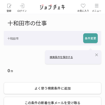
登録
ログイン
お気に入り
メニュー
十和田市の仕事
条件変更
十和田市
close
検索条件を保存する
0
件
よく使う検索条件に追加
この条件の新着仕事メールを受け取る