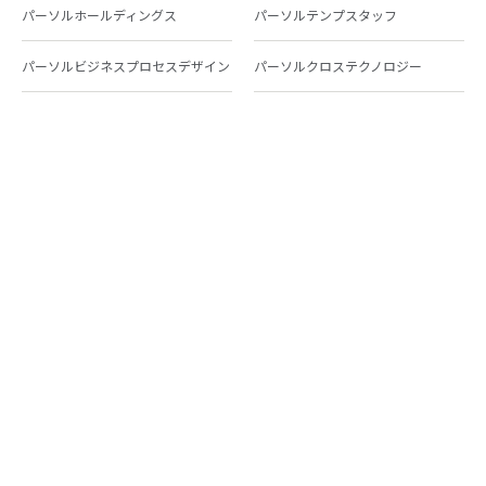
パーソルホールディングス
パーソルテンプスタッフ
パーソルビジネスプロセスデザイン
パーソルクロステクノロジー
パーソルキャリア
パーソルイノベーション
パーソル総合研究所
グループ会社一覧
個人向けサービス
人材派遣
テンプスタッフ
ジョブチェキ
ファンタブル
フレキシブルキャリア
Chall-edge
パーソルクロステクノロジー
転職・就職