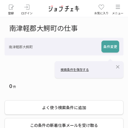
登録
ログイン
お気に入り
メニュー
南津軽郡大鰐町の仕事
条件変更
南津軽郡大鰐町
close
検索条件を保存する
0
件
よく使う検索条件に追加
この条件の新着仕事メールを受け取る