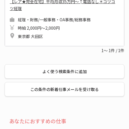
【レア★完全在宅】平均月収35万円～↑電話なし＊コツコ
ツ経理
経理・財務/一般事務・OA事務/総務事務
時給 2,000円～2,000円
東京都 大田区
1～
1
件
/
1
件
よく使う検索条件に追加
この条件の新着仕事メールを受け取る
あなたにおすすめの仕事