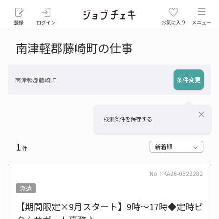
登録
ログイン
お気に入り
メニュー
南津軽郡藤崎町の仕事
条件変更
南津軽郡藤崎町
close
検索条件を保存する
1
新着順
件
No：KA26-0522282
派遣
【期間限定×9月スタート】9時～17時◆定時ピ