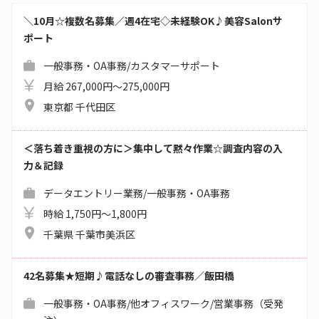
＼10月☆複数名募集／週4在宅◇未経験OK♪美容Salonサ
ポート
一般事務・OA事務/カスタマーサポート
月給 267,000円～275,000円
東京都 千代田区
＜落ち着き重視の方に＞集中して黙々作業☆調査内容の入
力＆記録
データエントリー業務/一般事務・OA事務
時給 1,750円～1,800円
千葉県 千葉市美浜区
42名募集★短期♪電話なしの審査事務／飯田橋
一般事務・OA事務/他オフィスワーク/営業事務（受発