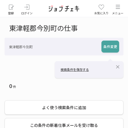
登録
ログイン
お気に入り
メニュー
東津軽郡今別町の仕事
条件変更
東津軽郡今別町
close
検索条件を保存する
0
件
よく使う検索条件に追加
この条件の新着仕事メールを受け取る