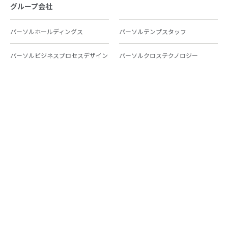
グループ会社
パーソルホールディングス
パーソルテンプスタッフ
パーソルビジネスプロセスデザイン
パーソルクロステクノロジー
パーソルキャリア
パーソルイノベーション
パーソル総合研究所
グループ会社一覧
個人向けサービス
人材派遣
テンプスタッフ
ジョブチェキ
ファンタブル
フレキシブルキャリア
Chall-edge
パーソルクロステクノロジー