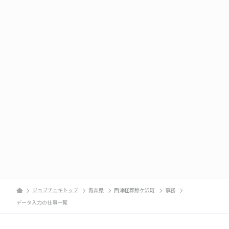
ジョブチェキトップ
青森県
西津軽郡鰺ケ沢町
事務
データ入力の仕事一覧