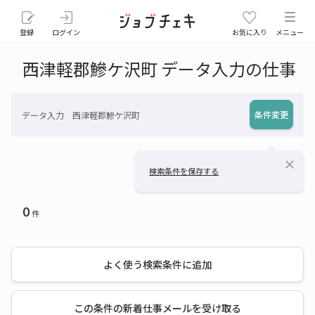
登録
ログイン
お気に入り
メニュー
西津軽郡鰺ケ沢町 データ入力の仕事
条件変更
データ入力 西津軽郡鰺ケ沢町
close
検索条件を保存する
0
件
よく使う検索条件に追加
この条件の新着仕事メールを受け取る