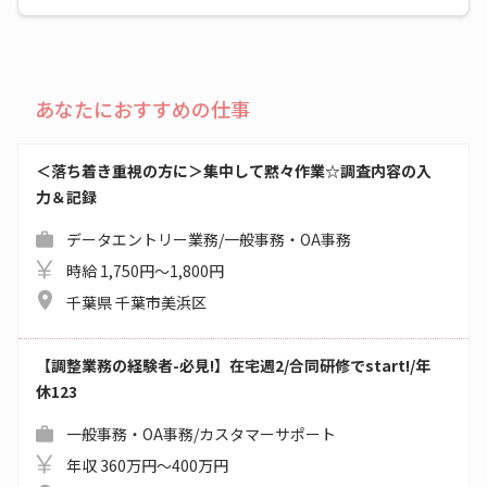
あなたにおすすめの仕事
＜落ち着き重視の方に＞集中して黙々作業☆調査内容の入
力＆記録
データエントリー業務/一般事務・OA事務
時給 1,750円～1,800円
千葉県 千葉市美浜区
【調整業務の経験者-必見!】在宅週2/合同研修でstart!/年
休123
一般事務・OA事務/カスタマーサポート
年収 360万円～400万円