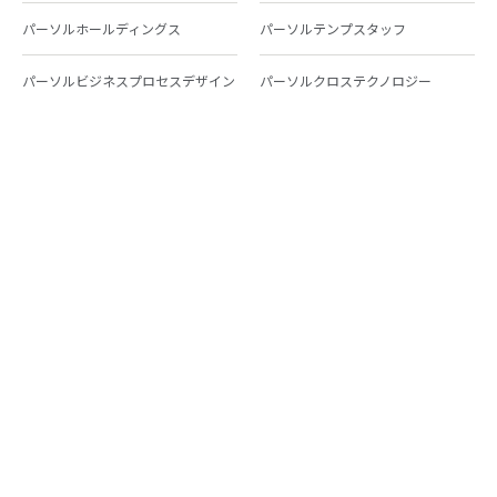
パーソルホールディングス
パーソルテンプスタッフ
パーソルビジネスプロセスデザイン
パーソルクロステクノロジー
パーソルキャリア
パーソルイノベーション
パーソル総合研究所
グループ会社一覧
個人向けサービス
人材派遣
テンプスタッフ
ジョブチェキ
ファンタブル
フレキシブルキャリア
Chall-edge
パーソルクロステクノロジー