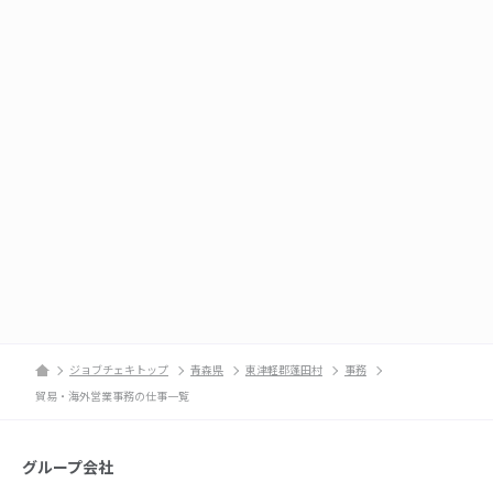
ジョブチェキトップ
青森県
東津軽郡蓬田村
事務
貿易・海外営業事務の仕事一覧
グループ会社