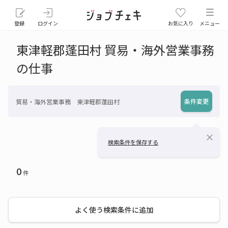
登録
ログイン
お気に入り
メニュー
東津軽郡蓬田村 貿易・海外営業事務
の仕事
条件変更
貿易・海外営業事務 東津軽郡蓬田村
close
検索条件を保存する
0
件
よく使う検索条件に追加