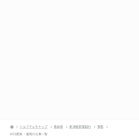
ジョブチェキトップ
青森県
東津軽郡蓬田村
事務
WEB更新・運用の仕事一覧