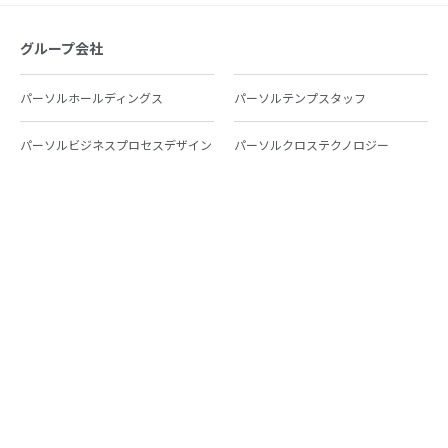
グループ会社
パーソルホールディングス
パーソルテンプスタッフ
パーソルビジネスプロセスデザイン
パーソルクロステクノロジー
パーソルキャリア
パーソルイノベーション
パーソル総合研究所
グループ会社一覧
個人向けサービス
人材派遣
テンプスタッフ
ジョブチェキ
ファンタブル