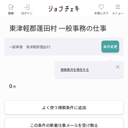
登録
ログイン
お気に入り
メニュー
東津軽郡蓬田村 一般事務の仕事
条件変更
一般事務 東津軽郡蓬田村
close
検索条件を保存する
0
件
よく使う検索条件に追加
この条件の新着仕事メールを受け取る