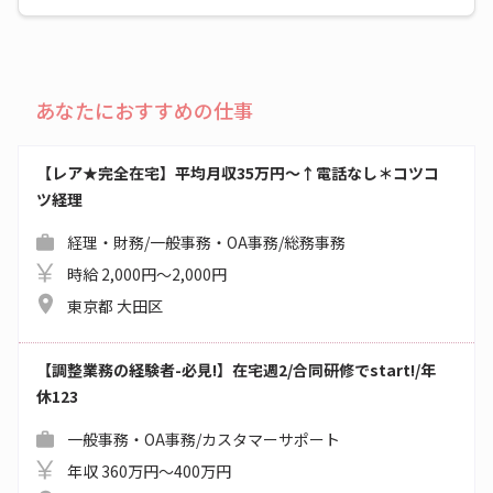
あなたにおすすめの仕事
【レア★完全在宅】平均月収35万円～↑電話なし＊コツコ
ツ経理
経理・財務/一般事務・OA事務/総務事務
時給 2,000円～2,000円
東京都 大田区
【調整業務の経験者-必見!】在宅週2/合同研修でstart!/年
休123
一般事務・OA事務/カスタマーサポート
年収 360万円～400万円