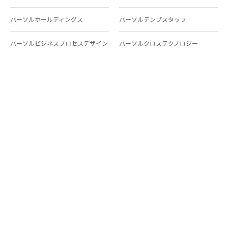
パーソルホールディングス
パーソルテンプスタッフ
パーソルビジネスプロセスデザイン
パーソルクロステクノロジー
パーソルキャリア
パーソルイノベーション
パーソル総合研究所
グループ会社一覧
個人向けサービス
人材派遣
テンプスタッフ
ジョブチェキ
ファンタブル
フレキシブルキャリア
Chall-edge
パーソルクロステクノロジー