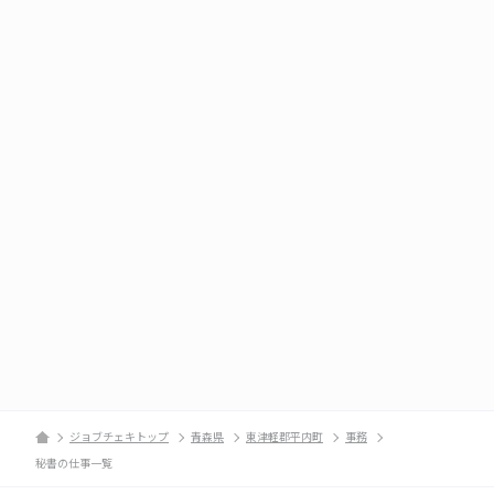
ジョブチェキトップ
青森県
東津軽郡平内町
事務
秘書の仕事一覧