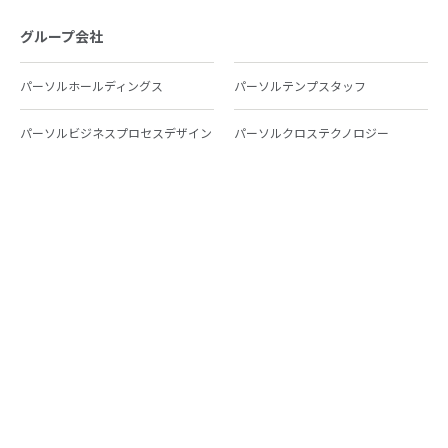
グループ会社
パーソルホールディングス
パーソルテンプスタッフ
パーソルビジネスプロセスデザイン
パーソルクロステクノロジー
パーソルキャリア
パーソルイノベーション
パーソル総合研究所
グループ会社一覧
個人向けサービス
人材派遣
テンプスタッフ
ジョブチェキ
ファンタブル