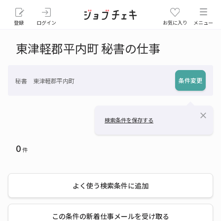
登録
ログイン
お気に入り
メニュー
東津軽郡平内町 秘書の仕事
条件変更
秘書 東津軽郡平内町
close
検索条件を保存する
0
件
よく使う検索条件に追加
この条件の新着仕事メールを受け取る