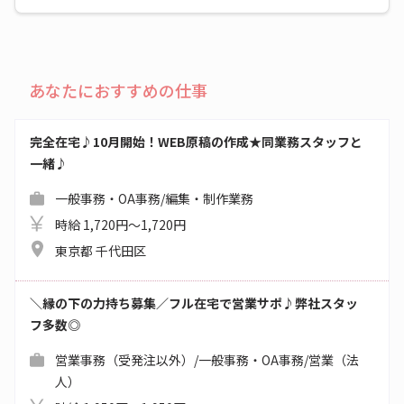
あなたにおすすめの仕事
完全在宅♪10月開始！WEB原稿の作成★同業務スタッフと
一緒♪
一般事務・OA事務/編集・制作業務
時給 1,720円～1,720円
東京都 千代田区
＼縁の下の力持ち募集／フル在宅で営業サポ♪弊社スタッ
フ多数◎
営業事務（受発注以外）/一般事務・OA事務/営業（法
人）