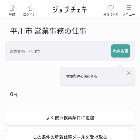
登録
ログイン
お気に入り
メニュー
平川市 営業事務の仕事
条件変更
営業事務 平川市
close
検索条件を保存する
0
件
よく使う検索条件に追加
この条件の新着仕事メールを受け取る