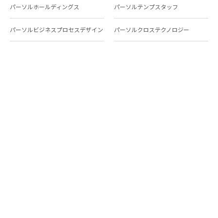
パーソルホールディングス
パーソルテンプスタッフ
パーソルビジネスプロセスデザイン
パーソルクロステクノロジー
パーソルキャリア
パーソルイノベーション
パーソル総合研究所
グループ会社一覧
個人向けサービス
人材派遣
テンプスタッフ
ジョブチェキ
ファンタブル
フレキシブルキャリア
Chall-edge
パーソルクロステクノロジー
転職・就職