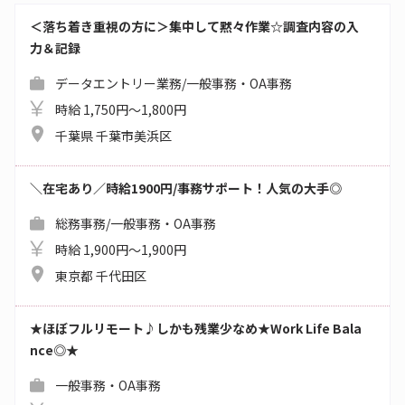
＜落ち着き重視の方に＞集中して黙々作業☆調査内容の入
力＆記録
データエントリー業務/一般事務・OA事務
時給 1,750円～1,800円
千葉県 千葉市美浜区
＼在宅あり／時給1900円/事務サポート！人気の大手◎
総務事務/一般事務・OA事務
時給 1,900円～1,900円
東京都 千代田区
★ほぼフルリモート♪しかも残業少なめ★Work Life Bala
nce◎★
一般事務・OA事務