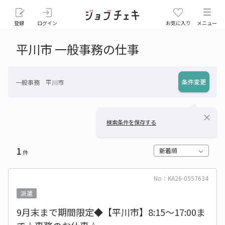
登録
ログイン
お気に入り
メニュー
平川市 一般事務の仕事
条件変更
一般事務 平川市
close
検索条件を保存する
1
新着順
件
No：KA26-0557634
派遣
9月末まで期間限定◆【平川市】8:15～17:00ま