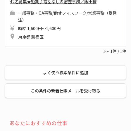
42名募集★短期♪電話なしの審査事務／飯田橋
一般事務・OA事務/他オフィスワーク/営業事務（受発
注）
時給 1,600円～1,600円
東京都 新宿区
1～
1
件
/
1
件
よく使う検索条件に追加
この条件の新着仕事メールを受け取る
あなたにおすすめの仕事