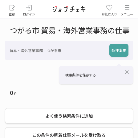
登録
ログイン
お気に入り
メニュー
つがる市 貿易・海外営業事務の仕事
条件変更
貿易・海外営業事務 つがる市
close
検索条件を保存する
0
件
よく使う検索条件に追加
この条件の新着仕事メールを受け取る