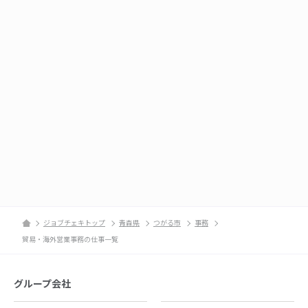
ジョブチェキトップ
青森県
つがる市
事務
貿易・海外営業事務の仕事一覧
グループ会社