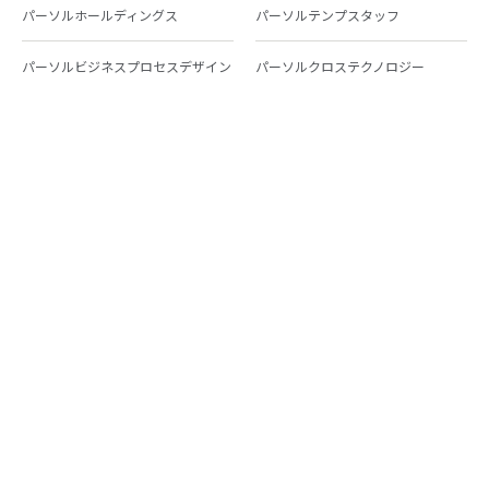
パーソルホールディングス
パーソルテンプスタッフ
パーソルビジネスプロセスデザイン
パーソルクロステクノロジー
パーソルキャリア
パーソルイノベーション
パーソル総合研究所
グループ会社一覧
個人向けサービス
人材派遣
テンプスタッフ
ジョブチェキ
ファンタブル
フレキシブルキャリア
Chall-edge
パーソルクロステクノロジー
転職・就職