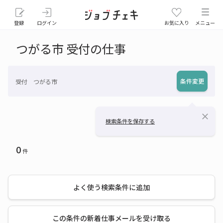
登録
ログイン
お気に入り
メニュー
つがる市 受付の仕事
条件変更
受付 つがる市
close
検索条件を保存する
0
件
よく使う検索条件に追加
この条件の新着仕事メールを受け取る