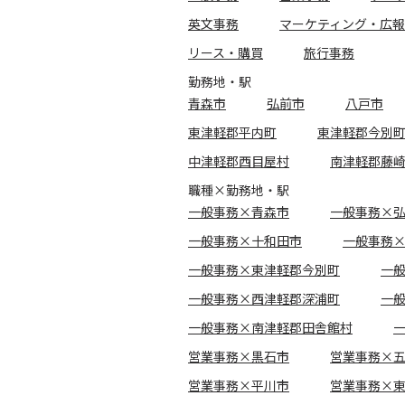
英文事務
マーケティング・広報
リース・購買
旅行事務
勤務地・駅
青森市
弘前市
八戸市
東津軽郡平内町
東津軽郡今別
中津軽郡西目屋村
南津軽郡藤
職種×勤務地・駅
一般事務×青森市
一般事務×
一般事務×十和田市
一般事務
一般事務×東津軽郡今別町
一
一般事務×西津軽郡深浦町
一
一般事務×南津軽郡田舎館村
営業事務×黒石市
営業事務×
営業事務×平川市
営業事務×