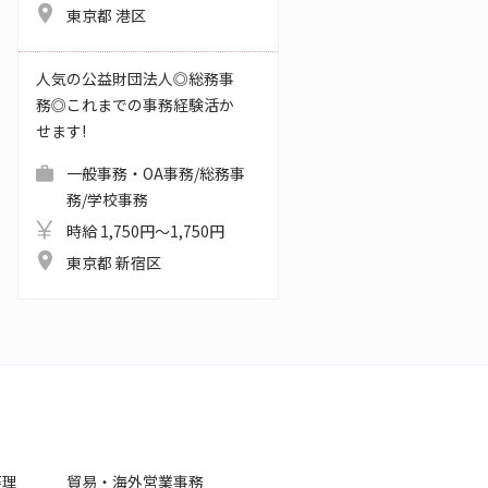
東京都 港区
人気の公益財団法人◎総務事
務◎これまでの事務経験活か
せます!
一般事務・OA事務/総務事
務/学校事務
時給 1,750円～1,750円
東京都 新宿区
経理
貿易・海外営業事務