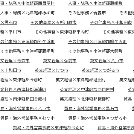
人事・総務×中津軽郡西目屋村
人事・総務×南津軽郡藤崎町
人事・総務×北津軽郡板柳町
その他事務×青森市
その他
務×黒石市
その他事務×五所川原市
その他事務×十和田市
事務×平川市
その他事務×東津軽郡平内町
その他事務×東
その他事務×東津軽郡外ケ浜町
その他事務×西津軽郡鰺ケ沢町
その他事務×南津軽郡藤崎町
その他事務×南津軽郡大鰐町
英文経理×青森市
英文経理×弘前市
英文経理×八戸市
理×十和田市
英文経理×むつ市
英文経理×つがる市
文経理×東津軽郡今別町
英文経理×東津軽郡蓬田村
英文経
英文経理×西津軽郡深浦町
英文経理×中津軽郡西目屋村
英
文経理×南津軽郡田舎館村
英文経理×北津軽郡板柳町
貿易
貿易・海外営業事務×八戸市
貿易・海外営業事務×黒石市
貿易・海外営業事務×むつ市
貿易・海外営業事務×つがる市
貿易・海外営業事務×東津軽郡今別町
貿易・海外営業事