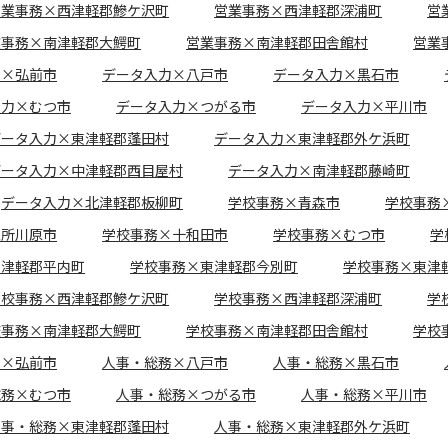
営業事務×西津軽郡鰺ケ沢町
営業事務×西津軽郡深浦町
営
業事務×南津軽郡大鰐町
営業事務×南津軽郡田舎館村
営業
力×弘前市
データ入力×八戸市
データ入力×黒石市
入力×むつ市
データ入力×つがる市
データ入力×平川市
データ入力×東津軽郡蓬田村
データ入力×東津軽郡外ケ浜町
データ入力×中津軽郡西目屋村
データ入力×南津軽郡藤崎町
データ入力×北津軽郡板柳町
学校事務×青森市
学校事務
五所川原市
学校事務×十和田市
学校事務×むつ市
学
東津軽郡平内町
学校事務×東津軽郡今別町
学校事務×東津
学校事務×西津軽郡鰺ケ沢町
学校事務×西津軽郡深浦町
学
校事務×南津軽郡大鰐町
学校事務×南津軽郡田舎館村
学校
務×弘前市
人事・総務×八戸市
人事・総務×黒石市
総務×むつ市
人事・総務×つがる市
人事・総務×平川市
人事・総務×東津軽郡蓬田村
人事・総務×東津軽郡外ケ浜町