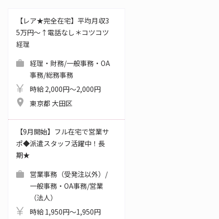
【レア★完全在宅】平均月収3
5万円～↑電話なし＊コツコツ
経理
経理・財務/一般事務・OA
事務/総務事務
時給 2,000円～2,000円
東京都 大田区
【9月開始】フル在宅で営業サ
ポ◆派遣スタッフ活躍中！長
期★
営業事務（受発注以外）/
一般事務・OA事務/営業
（法人）
時給 1,950円～1,950円