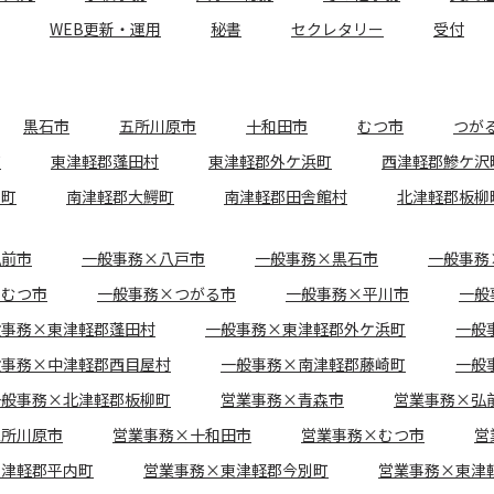
WEB更新・運用
秘書
セクレタリー
受付
黒石市
五所川原市
十和田市
むつ市
つが
町
東津軽郡蓬田村
東津軽郡外ケ浜町
西津軽郡鰺ケ沢
崎町
南津軽郡大鰐町
南津軽郡田舎館村
北津軽郡板柳
弘前市
一般事務×八戸市
一般事務×黒石市
一般事務
×むつ市
一般事務×つがる市
一般事務×平川市
一般
般事務×東津軽郡蓬田村
一般事務×東津軽郡外ケ浜町
一般
般事務×中津軽郡西目屋村
一般事務×南津軽郡藤崎町
一般
一般事務×北津軽郡板柳町
営業事務×青森市
営業事務×弘
五所川原市
営業事務×十和田市
営業事務×むつ市
営
東津軽郡平内町
営業事務×東津軽郡今別町
営業事務×東津