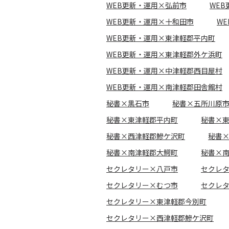
WEB更新・運用×弘前市
WE
WEB更新・運用×十和田市
W
WEB更新・運用×東津軽郡平内町
WEB更新・運用×東津軽郡外ケ浜町
WEB更新・運用×中津軽郡西目屋村
WEB更新・運用×南津軽郡田舎館村
秘書×黒石市
秘書×五所川原
秘書×東津軽郡平内町
秘書×
秘書×西津軽郡鰺ケ沢町
秘書
秘書×南津軽郡大鰐町
秘書×
セクレタリー×八戸市
セクレ
セクレタリー×むつ市
セクレ
セクレタリー×東津軽郡今別町
セクレタリー×西津軽郡鰺ケ沢町