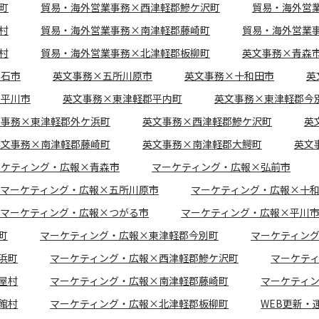
町
貿易・海外営業事務×西津軽郡鰺ケ沢町
貿易・海外営
村
貿易・海外営業事務×南津軽郡藤崎町
貿易・海外営業
村
貿易・海外営業事務×北津軽郡板柳町
英文事務×青森
黒石市
英文事務×五所川原市
英文事務×十和田市
英
×平川市
英文事務×東津軽郡平内町
英文事務×東津軽郡今
文事務×東津軽郡外ケ浜町
英文事務×西津軽郡鰺ケ沢町
英
英文事務×南津軽郡藤崎町
英文事務×南津軽郡大鰐町
英文
ーケティング・広報×青森市
マーケティング・広報×弘前市
マーケティング・広報×五所川原市
マーケティング・広報×十
マーケティング・広報×つがる市
マーケティング・広報×平川
町
マーケティング・広報×東津軽郡今別町
マーケティン
浜町
マーケティング・広報×西津軽郡鰺ケ沢町
マーケテ
屋村
マーケティング・広報×南津軽郡藤崎町
マーケティ
館村
マーケティング・広報×北津軽郡板柳町
WEB更新・