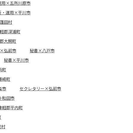
運用×五所川原市
新・運用×平川市
郡蓬田村
津軽郡深浦町
軽郡大鰐町
×弘前市
秘書×八戸市
秘書×平川市
浜町
藤崎町
森市
セクレタリー×弘前市
十和田市
津軽郡平内町
町
屋村