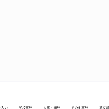
タ入力
学校事務
人事・総務
その他事務
英文