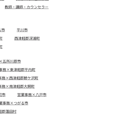
教師・講師・カウンセラー
る市
平川市
町
西津軽郡深浦町
町
×五所川原市
事務×東津軽郡平内町
事務×西津軽郡鰺ケ沢町
事務×南津軽郡大鰐町
前市
営業事務×八戸市
業事務×つがる市
軽郡蓬田村