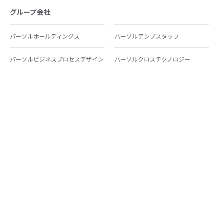
グループ会社
パーソルホールディングス
パーソルテンプスタッフ
パーソルビジネスプロセスデザイン
パーソルクロステクノロジー
パーソルキャリア
パーソルイノベーション
パーソル総合研究所
グループ会社一覧
個人向けサービス
人材派遣
テンプスタッフ
ジョブチェキ
ファンタブル
フレキシブルキャリア
Chall-edge
パーソルクロステクノロジー