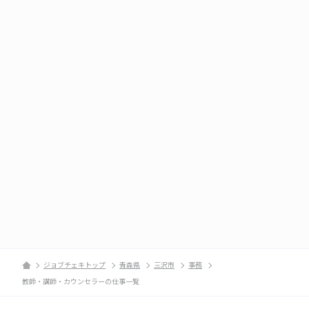
ジョブチェキトップ
青森県
三沢市
事務
教師・講師・カウンセラーの仕事一覧