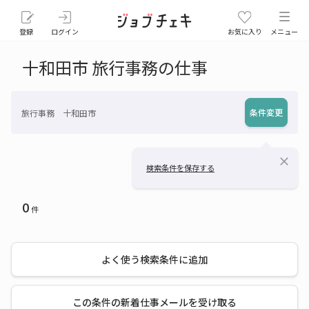
登録
ログイン
お気に入り
メニュー
十和田市 旅行事務の仕事
条件変更
旅行事務 十和田市
close
検索条件を保存する
0
件
よく使う検索条件に追加
この条件の新着仕事メールを受け取る