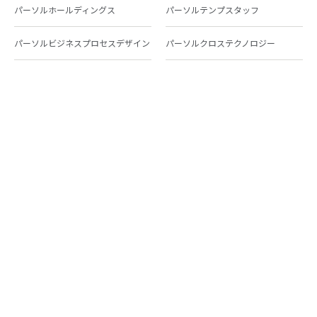
パーソルホールディングス
パーソルテンプスタッフ
パーソルビジネスプロセスデザイン
パーソルクロステクノロジー
パーソルキャリア
パーソルイノベーション
パーソル総合研究所
グループ会社一覧
個人向けサービス
人材派遣
テンプスタッフ
ジョブチェキ
ファンタブル
フレキシブルキャリア
Chall-edge
パーソルクロステクノロジー
転職・就職