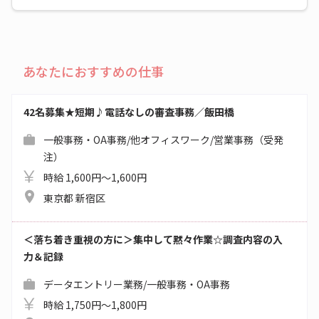
あなたにおすすめの仕事
42名募集★短期♪電話なしの審査事務／飯田橋
一般事務・OA事務/他オフィスワーク/営業事務（受発
注）
時給 1,600円～1,600円
東京都 新宿区
＜落ち着き重視の方に＞集中して黙々作業☆調査内容の入
力＆記録
データエントリー業務/一般事務・OA事務
時給 1,750円～1,800円