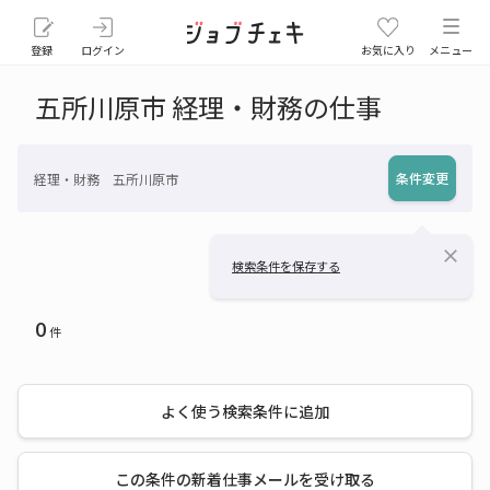
登録
ログイン
お気に入り
メニュー
五所川原市 経理・財務の仕事
条件変更
経理・財務 五所川原市
close
検索条件を保存する
0
件
よく使う検索条件に追加
この条件の新着仕事メールを受け取る