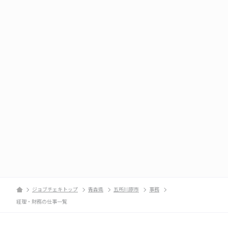
ジョブチェキトップ
青森県
五所川原市
事務
経理・財務の仕事一覧