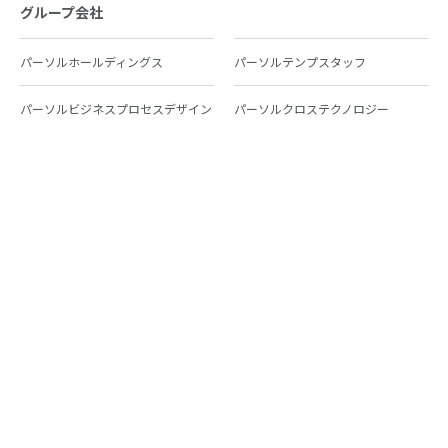
グループ会社
パーソルホールディングス
パーソルテンプスタッフ
パーソルビジネスプロセスデザイン
パーソルクロステクノロジー
パーソルキャリア
パーソルイノベーション
パーソル総合研究所
グループ会社一覧
個人向けサービス
人材派遣
テンプスタッフ
ジョブチェキ
ファンタブル
フレキシブルキャリア
Chall-edge
パーソルクロステクノロジー