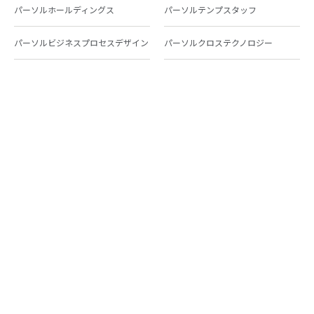
パーソルホールディングス
パーソルテンプスタッフ
パーソルビジネスプロセスデザイン
パーソルクロステクノロジー
パーソルキャリア
パーソルイノベーション
パーソル総合研究所
グループ会社一覧
個人向けサービス
人材派遣
テンプスタッフ
ジョブチェキ
ファンタブル
フレキシブルキャリア
Chall-edge
パーソルクロステクノロジー
転職・就職