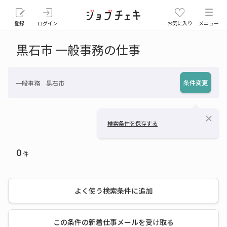
登録
ログイン
お気に入り
メニュー
黒石市 一般事務の仕事
条件変更
一般事務 黒石市
close
検索条件を保存する
0
件
よく使う検索条件に追加
この条件の新着仕事メールを受け取る