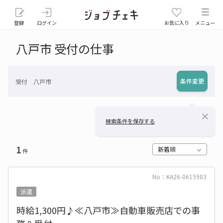
登録
ログイン
お気に入り
メニュー
八戸市 受付の仕事
条件変更
受付 八戸市
close
検索条件を保存する
1
新着順
件
No：KA26-0615983
派遣
時給1,300円♪≪八戸市≫自動車販売店での事