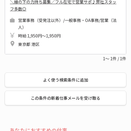
＼縁の下の力持ち募集／フル在宅で営業サポ♪弊社スタッ
フ多数◎
営業事務（受発注以外）/一般事務・OA事務/営業（法
人）
時給 1,950円～1,950円
東京都 港区
1～
1
件
/
1
件
よく使う検索条件に追加
この条件の新着仕事メールを受け取る
あなたにおすすめの仕事