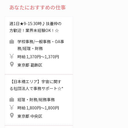
あなたにおすすめの仕事
週1日★9-15:30時♪扶養枠の
方歓迎！業界未経験OK！☆
学校事務/一般事務・OA事
務/経理・財務
時給 1,370円～1,370円
東京都 葛飾区
【日本橋エリア】宇宙に関す
る社団法人で事務サポート☆*
経理・財務/総務事務
時給 1,800円～1,800円
東京都 中央区