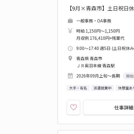
【9月×青森市】土日祝日
一般事務・OA事務
時給 1,150円～1,150円
月収例 176,410円+残業代
9:00～17:40 週5日 (土日祝休み
青森県 青森市
ＪＲ奥羽本線 青森駅
2026年09月上旬～長期
開始
大手・有名
派遣就業中
休憩室あ
仕事詳細