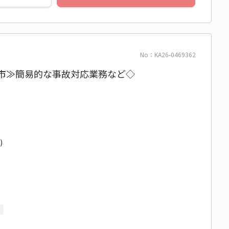
No：KA26-0469362
森市≫簡易的な事故対応業務など◇
)