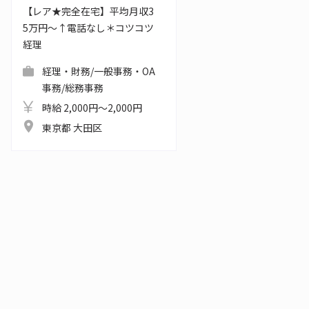
【レア★完全在宅】平均月収3
5万円～↑電話なし＊コツコツ
経理
経理・財務/一般事務・OA
事務/総務事務
時給 2,000円～2,000円
東京都 大田区