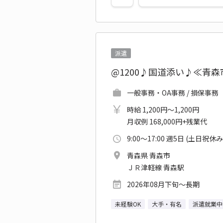
派遣
@1200♪国道添い♪≪青
一般事務・OA事務 / 損保事務
時給 1,200円～1,200円
月収例 168,000円+残業代
9:00～17:00 週5日 (土日祝休み
青森県 青森市
ＪＲ津軽線 青森駅
2026年08月下旬～長期
未経験OK
大手・有名
派遣就業中