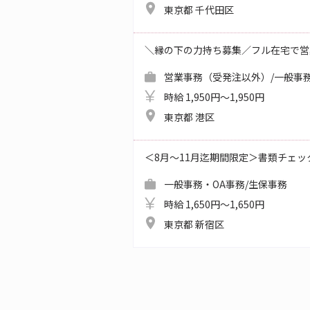
東京都 千代田区
＼縁の下の力持ち募集／フル在宅で営
営業事務（受発注以外）/一般事務
時給 1,950円～1,950円
東京都 港区
＜8月～11月迄期間限定＞書類チェッ
一般事務・OA事務/生保事務
時給 1,650円～1,650円
東京都 新宿区