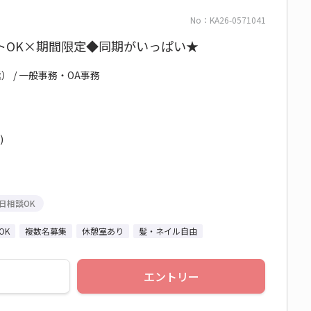
No：KA26-0571041
トOK×期間限定◆同期がいっぱい★
 / 一般事務・OA事務
)
日相談OK
OK
複数名募集
休憩室あり
髪・ネイル自由
エントリー