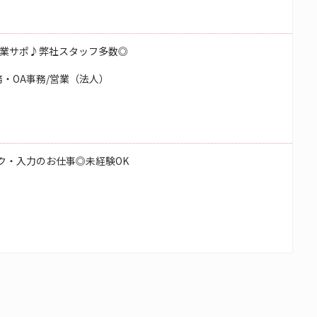
業サポ♪弊社スタッフ多数◎
・OA事務/営業（法人）
ク・入力のお仕事◎未経験OK