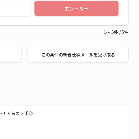
エントリー
1～
5
件
/
5
件
この条件の新着仕事メールを受け取る
ート！人気の大手◎