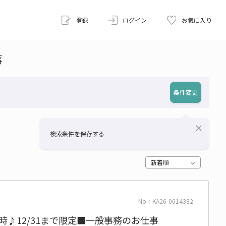
登録
ログイン
お気に入り
事
条件変更
close
検索条件を保存する
新着順
No：KA26-0614382
定時♪12/31まで限定■一般事務のお仕事