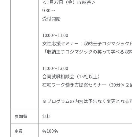
＜
1
月
27
日（金）
in
越谷＞
9:30～
受付開始
10:00～
11:00
女性応援セミナー：収納王子コジマジック氏
「収納王子コジマジックの笑って学べる収納
11:00～
13:00
合同就職相談会（
15
社以上）
在宅ワーク働き方提案セミナー（
30
分×２
※プログラムの内容は予告なく変更となる可
参加費
無料
定員
各
100
名