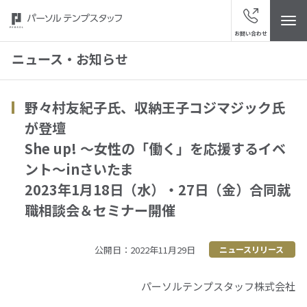
お問い合わせ
ニュース・お知らせ
野々村友紀子氏、収納王子コジマジック氏
トップ
が登壇
She up! ～女性の「働く」を応援するイベ
パーソルテンプスタッフについて
ント～inさいたま
2023年1月18日（水）・27日（金）合同就
ニュース・お知らせ
職相談会＆セミナー開催
スタッフの皆さまへ
公開日：2022年11月29日
ニュースリリース
サービスブランド
パーソルテンプスタッフ株式会社
“視点発見”メディア「ハッケン・テンプ」