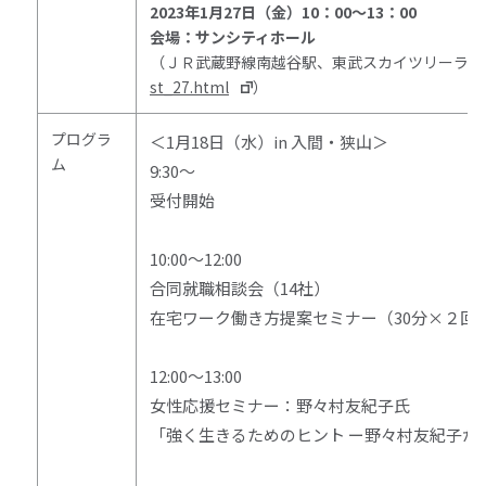
2023
年
1
月
27
日（金）
10
：
00
～
13
：
00
会場：サンシティホール
（ＪＲ武蔵野線南越谷駅、東武スカイツリーライ
st_27.html
）
プログラ
＜
1
月
18
日（水）
in
入間・狭山＞
ム
9:30～
受付開始
10:00～
12:00
合同就職相談会（
14
社）
在宅ワーク働き方提案セミナー（
30
分
×
２回
12:00～
13:00
女性応援セミナー：野々村友紀子氏
「強く生きるためのヒント ー野々村友紀子が