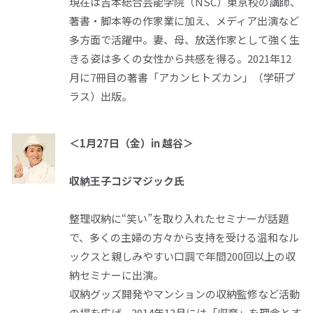
現在は吉本総合芸能学院（
NSC
）東京校の講師、
著書・脚本等の作家業に加え、メディア出演など
多方面で活躍中。妻、母、放送作家として強く生
きる姿は多くの女性から共感を得る。
2021
年
12
月に
7
冊目の著書「アカンヒトズカン」（学研プ
ラス）出版。
＜1月
27
日（金）
in
越谷＞
収納王子コジマジック氏
整理収納に“笑い”を取り入れたセミナーが話題
で、多くの主婦の方々から支持を受ける温和なル
ックスと親しみやすい口調で年間200回以上の収
納セミナーに出演。
収納グッズ開発やマンションの収納監修など活動
の場を広げ、2014年12月には「収育」を理念とす