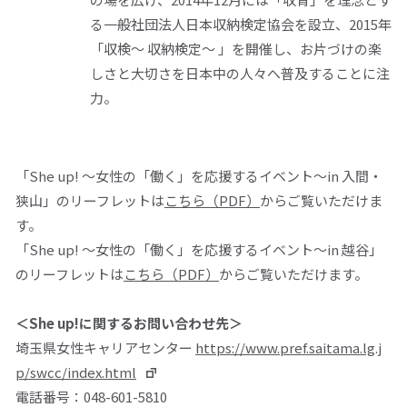
る一般社団法人日本収納検定協会を設立、2015年
「収検～ 収納検定～ 」を開催し、お片づけの楽
しさと大切さを日本中の人々へ普及することに注
力。
「
She up!
～女性の「働く」を応援するイベント～
in
入間・
狭山」のリーフレットは
こちら（PDF）
からご覧いただけま
す。
「
She up!
～女性の「働く」を応援するイベント～
in
越谷」
のリーフレットは
こちら（PDF）
からご覧いただけます。
＜
She up!に関するお問い合わせ先
＞
埼玉県女性キャリアセンター
https://www.pref.saitama.lg.j
p/swcc/index.html
電話番号：
048-601-5810