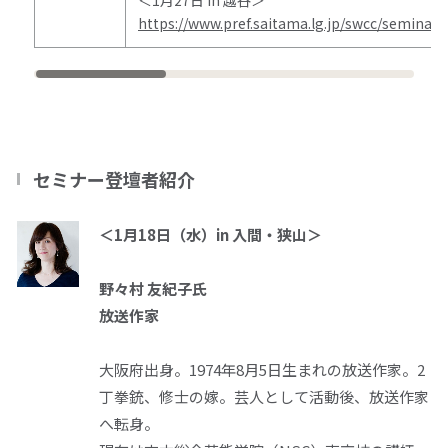
https://www.pref.saitama.lg.jp/swcc/semina
セミナー登壇者紹介
＜1月
18
日（水）
in
入間・狭山＞
野々村 友紀子氏
放送作家
大阪府出身。
1974
年
8
月
5
日生まれの放送作家。
2
丁拳銃、修士の嫁。芸人として活動後、放送作家
へ転身。