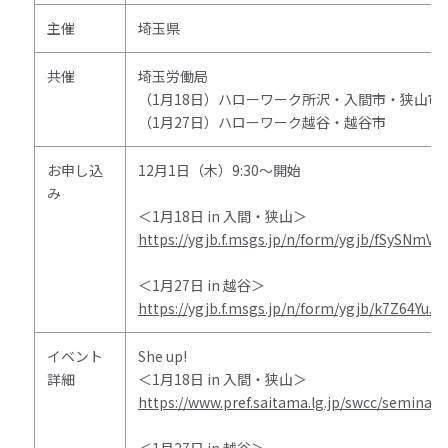
主催
埼玉県
共催
埼玉労働局
（
1
月
18
日）ハローワーク所沢・入間市・狭山市
（
1
月
27
日）ハローワーク越谷・越谷市
お申し込
12月
1
日（木）
9:30
～開始
み
＜
1
月
18
日
in
入間・狭山＞
https://ygjb.f.msgs.jp/n/form/ygjb/fSySNmV
＜
1
月
27
日
in
越谷＞
https://ygjb.f.msgs.jp/n/form/ygjb/k7Z64Yu
イベント
She up!
詳細
＜
1
月
18
日
in
入間・狭山＞
https://www.pref.saitama.lg.jp/swcc/semina
＜
1
月
27
日
in
越谷＞