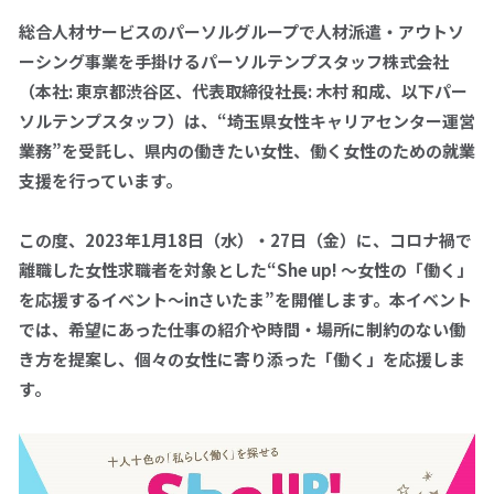
総合人材サービスのパーソルグループで人材派遣・アウトソ
ーシング事業を手掛けるパーソルテンプスタッフ株式会社
拠点一覧
（本社
:
東京都渋谷区、代表取締役社長
:
木村 和成、以下パー
ソルテンプスタッフ）は、“埼玉県女性キャリアセンター運営
パーソルテンプスタッフへの
業務”を受託し、県内の働きたい女性、働く女性のための就業
お問い合わせ
支援を行っています。
0120-106-102
この度、
2023
年
1
月
18
日（水）・
27
日（金）に、コロナ禍で
平日 9:00 - 18:00
離職した女性求職者を対象とした“
She up!
～女性の「働く」
を応援するイベント～
in
さいたま”を開催します。本イベント
では、希望にあった仕事の紹介や時間・場所に制約のない働
仕事をお探しの方
企業のご担当の方
き方を提案し、個々の女性に寄り添った「働く」を応援しま
す。
採用情報