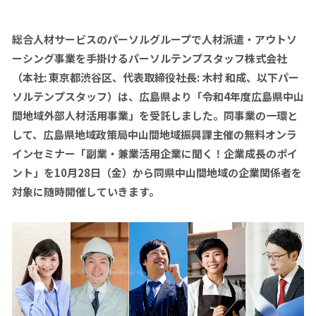
総合人材サービスのパーソルグループで人材派遣・アウトソ
拠点一覧
ーシング事業を手掛けるパーソルテンプスタッフ株式会社
（本社: 東京都渋谷区、代表取締役社長: 木村 和成、以下パー
パーソルテンプスタッフへの
ソルテンプスタッフ）は、広島県より「令和4年度広島県中山
お問い合わせ
間地域外部人材活用事業」を受託しました。同事業の一環と
して、広島県地域政策局中山間地域振興課主催の無料オンラ
0120-106-102
インセミナー「副業・兼業活用企業に聞く！企業成長のポイ
平日 9:00 - 18:00
ント」を10月28日（金）から同県中山間地域の企業関係者を
対象に随時開催していきます。
仕事をお探しの方
企業のご担当の方
採用情報