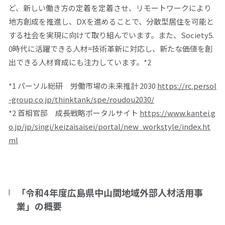
ど、新しい働き方の定着を定着させ、リモートワークにより
地方創成を推進し、
DX
を進めることで、分散型居住を可能と
する社会を実現に向けて取り組んでいます。また、
Society5.
0
時代に活躍できる人材
=
技術革新に対応し、新たな価値を創
出できる人材育成にも注力しています。
*2
*1 パーソル総研 労働市場の未来推計 2030
https://rc.persol
-group.co.jp/thinktank/spe/roudou2030/
*2 首相官邸 成長戦略ポータルサイト
https://www.kantei.g
o.jp/jp/singi/keizaisaisei/portal/new_workstyle/index.ht
ml
「令和4年度広島県中山間地域外部人材活用事
業」の概要