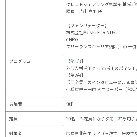
タレントシェアリング事業部 地域活
課長 片山 真平 氏
【ファシリテーター】
株式会社MUSIC FOR MUSIC
CHRO
フリーランスキャリア講師 川中 一樹
プログラム
【第1部】
外部人材活用とは？/活用のポイント
【第2部】
活用企業へのインタビューによる事
～兵庫県三田市 ミニスーパー（食料
参加費
無料
定員
30名 ※定員になり次第、締め切り
対象者
広島県北部エリア（三次市、庄原市