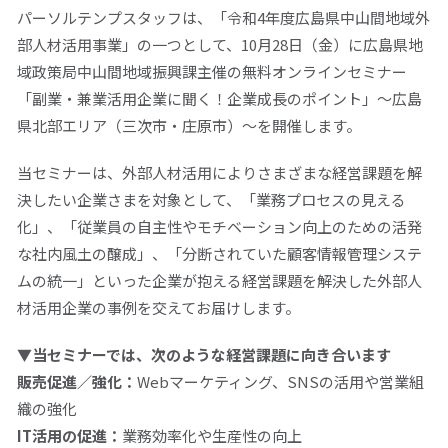
パーソルテンプスタッフは、「令和
4
年度広島県中山間地域外
部人材活用事業」の一つとして、
10
月
28
日（金）に広島県地
域政策局中山間地域振興課主催の無料オンラインセミナー
「副業・兼業活用企業に聞く！企業成長のポイント」～広島
県北部エリア（三次市・庄原市）～を開催します。
当セミナーは、外部人材活用によりさまざまな経営課題を解
決したい企業さまを対象として、「業務プロセスの見える
化」、「従業員の自主性やモチベーション向上のための活発
な社内風土の醸成」、「分断されていた顧客情報管理システ
ムの統一」といった企業が抱える経営課題を解決した外部人
材活用企業の事例を交えてお届けします。
▼当セミナーでは、次のような経営課題に向き合います
販売促進／強化：
Webマーケティング、
SNS
の活用や営業組
織の強化
IT
活用の促進：
業務効率化や生産性の向上