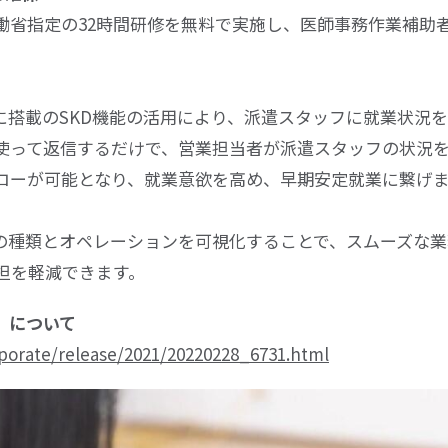
働省指定の
32
時間研修を無料で実施し、医師事務作業補助
に搭載の
SKD
機能の活用により、派遣スタッフに就業状況
使って返信するだけで、営業担当者が派遣スタッフの状況
ローが可能となり、就業意欲を高め、早期安定就業に繋げ
の種類とオペレーションを可視化することで、スムーズな業
担を軽減できます。
』について
rporate/release/2021/20220228_6731.html