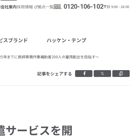
0120-106-102
会社案内
採用情報
拠点一覧
平日 9:00 - 18:00
ビスブランド
ハッケン・テンプ
025年までに医師事務作業補助者200人の雇用創出を目指す～
Facebookでシェ
Xでシェア
ク
記事をシェアする
派遣サービスを開