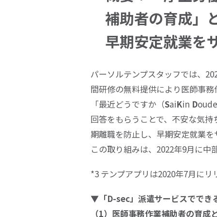
補助者の育成」
早期安定就業を
パーソルテンプスタッフでは、
20
間研修の無料提供により医師事務
「最近どうですか（
S
ai
K
in
D
oude
回答をもらうことで、不安な気持
期離職を防止し、早期安定就業を
この取り組みは、
2022
年
9
月に中
*3 テンプアプリは
2020
年
7
月にリ
▼「
D-sec
」派遣サービスででき
（
1
）医師事務作業補助者の育成