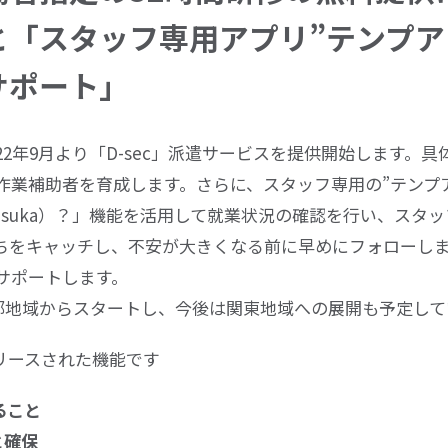
と「スタッフ専用アプリ”テンプア
サポート」
22
年
9
月より「
D-sec
」派遣サービスを提供開始します。具
作業補助者を育成します。さらに、スタッフ専用の
”
テンプ
suka
）？」機能を活用して就業状況の確認を行い、スタッ
ちをキャッチし、不安が大きくなる前に早めにフォローし
サポートします。
部地域からスタートし、今後は関東地域への展開も予定して
リースされた機能です
ること
と確保