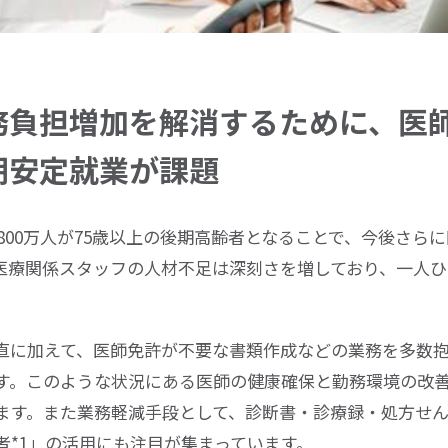
務負担増加を解消するために、医
期安定就業が課題
800
万人が
75
歳以上の後期高齢者となることで、今後さらに
医療関係スタッフの人材不足は深刻さを増しており、一人ひ
直に加えて、医師免許が不要な書類作成などの業務を多数
す。このような状況にある医師の健康確保と勤務環境の改
ます。また業務軽減手段として、診断書・診療録・処方せ
者*1」の活用にも注目が集まっています。