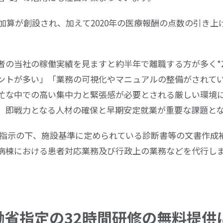
制加算が創設され、加えて
2020
年の医療報酬の点数の引き上
者の当社の稼働実績を見ますと約半年で離職する方が多く*
ントが多い」「業務の可視化やマニュアルの整備がされて
忙な中での高い集中力と緊張感が必要とされる厳しい環境
、即戦力となる人材の確保と早期安定就業が重要な課題と
師の指示の下、施設基準に定められている診断書等の文書作成
病棟における患者対応業務及び行政上の業務などを代行し
働省指定の32時間研修の無料提供