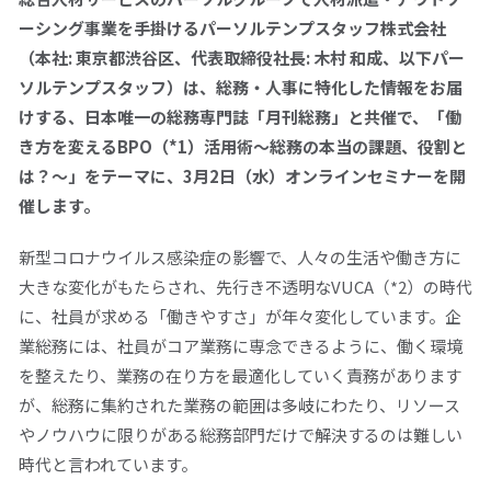
ーシング事業を手掛けるパーソルテンプスタッフ株式会社
（本社: 東京都渋谷区、代表取締役社長: 木村 和成、以下パー
拠点一覧
ソルテンプスタッフ）は、総務・人事に特化した情報をお届
けする、日本唯一の総務専門誌「月刊総務」と共催で、「働
パーソルテンプスタッフへの
き方を変えるBPO（*1）活用術～総務の本当の課題、役割と
お問い合わせ
は？～」をテーマに、3月2日（水）オンラインセミナーを開
催します。
0120-106-102
平日 9:00 - 18:00
新型コロナウイルス感染症の影響で、人々の生活や働き方に
大きな変化がもたらされ、先行き不透明な
VUCA（
*2）の時代
に、社員が求める「働きやすさ」が年々変化しています。企
仕事をお探しの方
企業のご担当の方
業総務には、社員がコア業務に専念できるように、働く環境
を整えたり、業務の在り方を最適化していく責務があります
採用情報
が、総務に集約された業務の範囲は多岐にわたり、リソース
やノウハウに限りがある総務部門だけで解決するのは難しい
時代と言われています。