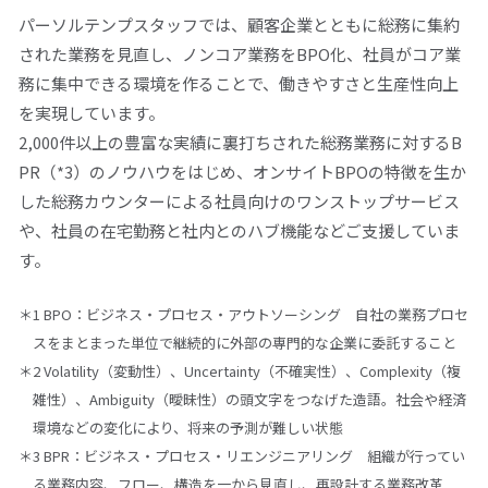
閉じる
パーソルテンプスタッフでは、顧客企業とともに総務に集約
された業務を見直し、ノンコア業務を
BPO
化、社員がコア業
務に集中できる環境を作ることで、働きやすさと生産性向上
を実現しています。
2,000件以上の豊富な実績に裏打ちされた総務業務に対する
B
PR（
*3）のノウハウをはじめ、オンサイト
BPO
の特徴を生か
した総務カウンターによる社員向けのワンストップサービス
や、社員の在宅勤務と社内とのハブ機能などご支援していま
す。
＊1 BPO：ビジネス・プロセス・アウトソーシング 自社の業務プロセ
スをまとまった単位で継続的に外部の専門的な企業に委託すること
＊2 Volatility（変動性）、Uncertainty（不確実性）、Complexity（複
雑性）、Ambiguity（曖昧性）の頭文字をつなげた造語。社会や経済
環境などの変化により、将来の予測が難しい状態
＊3 BPR：ビジネス・プロセス・リエンジニアリング 組織が行ってい
る業務内容、フロー、構造を一から見直し、再設計する業務改革