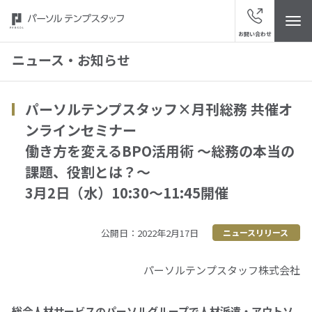
お問い合わせ
ニュース・お知らせ
パーソルテンプスタッフ×月刊総務 共催オ
トップ
ンラインセミナー
働き方を変えるBPO活用術 ～総務の本当の
パーソルテンプスタッフについて
課題、役割とは？～
3月2日（水）10:30～11:45開催
ニュース・お知らせ
スタッフの皆さまへ
公開日：2022年2月17日
ニュースリリース
パーソルテンプスタッフ株式会社
サービスブランド
総合人材サービスのパーソルグループで人材派遣・アウトソ
“視点発見”メディア「ハッケン・テンプ」