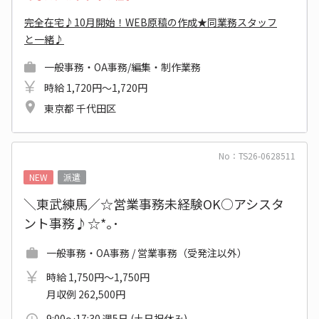
完全在宅♪10月開始！WEB原稿の作成★同業務スタッフ
と一緒♪
一般事務・OA事務/編集・制作業務
時給 1,720円～1,720円
東京都 千代田区
No：TS26-0628511
NEW
派遣
＼東武練馬／☆営業事務未経験OK○アシスタ
ント事務♪☆*｡･
一般事務・OA事務 / 営業事務（受発注以外）
時給 1,750円～1,750円
月収例 262,500円
9:00～17:30 週5日 (土日祝休み)