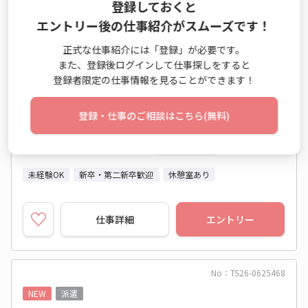
登録しておくと
付＆かんたん事務♪
エントリー後の仕事紹介がスムーズです！
データエントリー業務 / 一般事務・OA事務 / 受付業務
正式な仕事紹介には「登録」が必要です。
時給 1,700円
また、登録後ログインして仕事探しをすると
登録者限定の仕事情報を見ることができます！
8:00～17:00 週5日 (土日祝休み)
東京都 練馬区
登録・仕事のご相談はこちら(無料)
東武東上線 東武練馬駅 他
2026年08月中旬～長期
開始日相談OK
未経験OK
新卒・第二新卒歓迎
休憩室あり
仕事詳細
エントリー
No：TS26-0625468
NEW
派遣