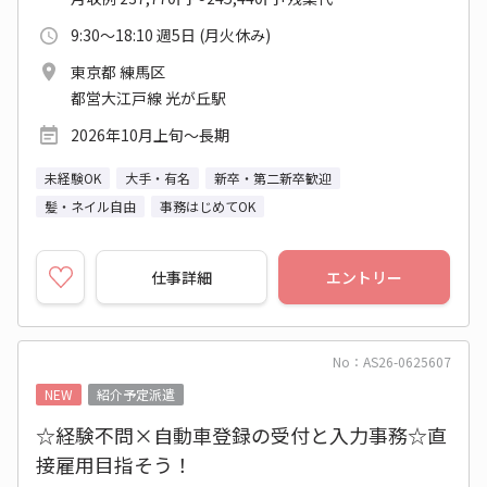
9:30～18:10 週5日 (月火休み)
東京都 練馬区
都営大江戸線 光が丘駅
2026年10月上旬～長期
未経験OK
大手・有名
新卒・第二新卒歓迎
髪・ネイル自由
事務はじめてOK
仕事詳細
エントリー
No：AS26-0625607
NEW
紹介予定派遣
☆経験不問×自動車登録の受付と入力事務☆直
接雇用目指そう！