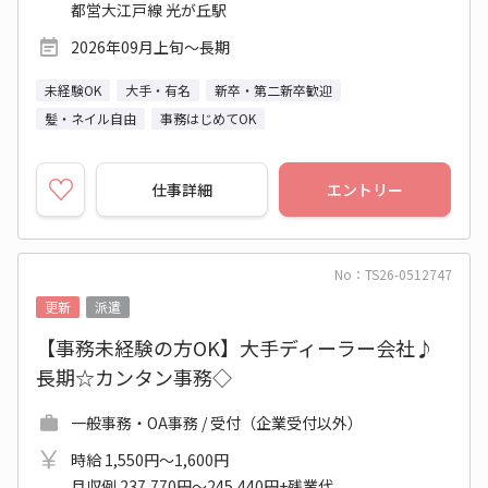
都営大江戸線 光が丘駅
2026年09月上旬～長期
未経験OK
大手・有名
新卒・第二新卒歓迎
髪・ネイル自由
事務はじめてOK
仕事詳細
エントリー
No：TS26-0512747
更新
派遣
【事務未経験の方OK】大手ディーラー会社♪
長期☆カンタン事務◇
一般事務・OA事務 / 受付（企業受付以外）
時給 1,550円～1,600円
月収例 237,770円～245,440円+残業代