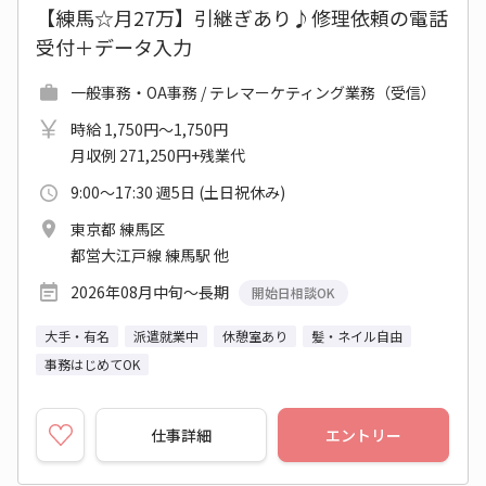
【練馬☆月27万】引継ぎあり♪修理依頼の電話
受付＋データ入力
一般事務・OA事務 / テレマーケティング業務（受信）
時給 1,750円～1,750円
月収例 271,250円+残業代
9:00～17:30 週5日 (土日祝休み)
東京都 練馬区
都営大江戸線 練馬駅 他
2026年08月中旬～長期
開始日相談OK
大手・有名
派遣就業中
休憩室あり
髪・ネイル自由
事務はじめてOK
仕事詳細
エントリー