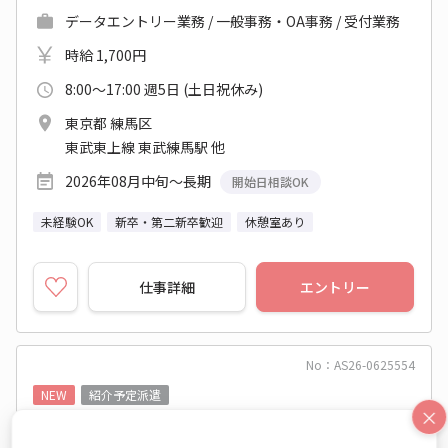
データエントリー業務 / 一般事務・OA事務 / 受付業務
時給 1,700円
8:00～17:00 週5日 (土日祝休み)
東京都 練馬区
東武東上線 東武練馬駅 他
2026年08月中旬～長期
開始日相談OK
未経験OK
新卒・第二新卒歓迎
休憩室あり
仕事詳細
エントリー
No：AS26-0625554
NEW
紹介予定派遣
×
☆未経験からキャリアUP☆正社員目指せる受