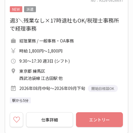
No：AS26-0626697
NEW
派遣
週3＼残業なし×17時退社もOK/税理士事務所
で経理事務
経理業務 / 一般事務・OA事務
時給 1,800円～1,800円
9:30～17:30 週3日 (シフト)
東京都 練馬区
西武池袋線 江古田駅 他
2026年08月中旬～2026年09月下旬
開始日相談OK
駅から5分
仕事詳細
エントリー