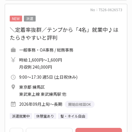
No：TS26-0626573
NEW
派遣
＼定着率抜群／テンプから「4名」就業中♪は
たらきやすいと評判
一般事務・OA事務 / 総務事務
時給 1,600円～1,600円
月収例 240,000円
9:00～17:30 週5日 (土日祝休み)
東京都 練馬区
東武東上線 東武練馬駅 他
2026年09月上旬～長期
開始日相談OK
派遣就業中
休憩室あり
髪・ネイル自由