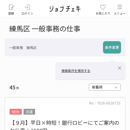
登録
ログイン
お気に入り
メニュー
練馬区 一般事務の仕事
条件変更
一般事務 練馬区
close
検索条件を保存する
45
新着順
件
No：TS26-0628725
NEW
派遣
【９月】平日×時短！銀行ロビーにてご案内の