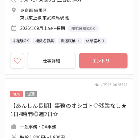
東京都 練馬区
東武東上線 東武練馬駅 他
2026年09月上旬～長期
開始日相談OK
未経験OK
複数名募集
派遣就業中
休憩室あり
仕事詳細
エントリー
No：TS26-0626621
NEW
派遣
【あんしん長期】事務のオシゴト◇残業なし★
1日4時間◎週2日☆
一般事務・OA事務
時給 1,800円～1,800円