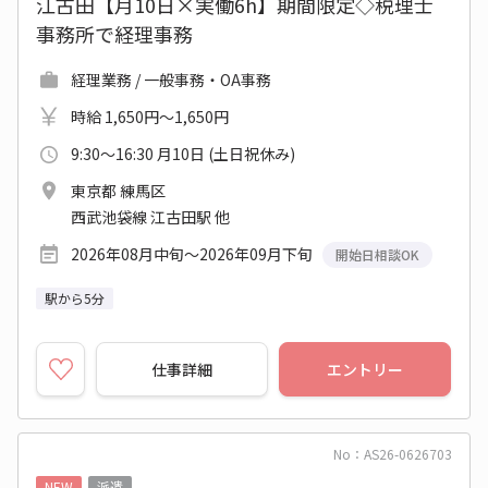
江古田【月10日×実働6h】期間限定◇税理士
事務所で経理事務
経理業務 / 一般事務・OA事務
時給 1,650円～1,650円
9:30～16:30 月10日 (土日祝休み)
東京都 練馬区
西武池袋線 江古田駅 他
2026年08月中旬～2026年09月下旬
開始日相談OK
駅から5分
仕事詳細
エントリー
No：AS26-0626703
NEW
派遣