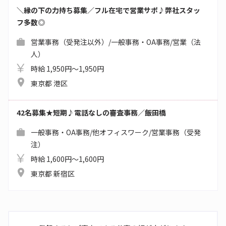
＼縁の下の力持ち募集／フル在宅で営業サポ♪弊社スタッ
フ多数◎
営業事務（受発注以外）/一般事務・OA事務/営業（法
人）
時給 1,950円～1,950円
東京都 港区
42名募集★短期♪電話なしの審査事務／飯田橋
一般事務・OA事務/他オフィスワーク/営業事務（受発
注）
時給 1,600円～1,600円
東京都 新宿区