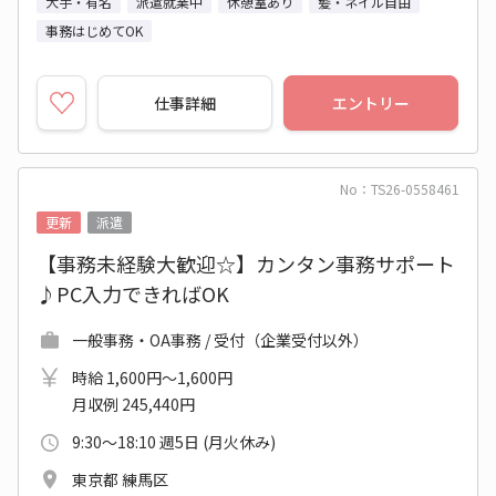
大手・有名
派遣就業中
休憩室あり
髪・ネイル自由
事務はじめてOK
仕事詳細
エントリー
No：TS26-0558461
更新
派遣
【事務未経験大歓迎☆】カンタン事務サポート
♪PC入力できればOK
一般事務・OA事務 / 受付（企業受付以外）
時給 1,600円～1,600円
月収例 245,440円
9:30～18:10 週5日 (月火休み)
東京都 練馬区