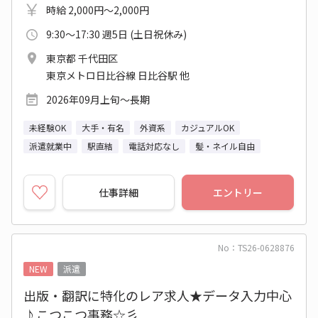
時給 2,000円～2,000円
9:30～17:30 週5日 (土日祝休み)
東京都 千代田区
東京メトロ日比谷線 日比谷駅 他
2026年09月上旬～長期
未経験OK
大手・有名
外資系
カジュアルOK
派遣就業中
駅直結
電話対応なし
髪・ネイル自由
仕事詳細
エントリー
No：TS26-0628876
NEW
派遣
出版・翻訳に特化のレア求人★データ入力中心
♪こつこつ事務☆彡