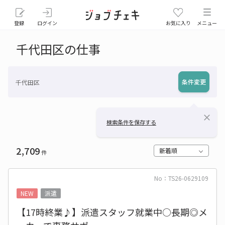
登録
ログイン
お気に入り
メニュー
千代田区の仕事
条件変更
千代田区
close
検索条件を保存する
2,709
新着順
件
No：TS26-0629109
NEW
派遣
【17時終業♪】派遣スタッフ就業中○長期◎メ