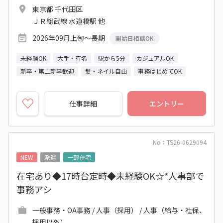
東京都 千代田区
ＪＲ総武線 水道橋駅 他
2026年09月上旬～長期
開始日相談OK
未経験OK
大手・有名
駅から5分
カジュアルOK
新卒・第二新卒歓迎
髪・ネイル自由
事務はじめてOK
仕事詳細
エントリー
No：TS26-0629094
NEW
派遣
一部在宅
在宅あり◆17時台定時◆未経験OK☆*人事部で
事務アシ
一般事務・OA事務 / 人事（採用） / 人事（給与・社保、
採用以外）