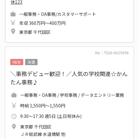
休123
一般事務・OA事務/カスタマーサポート
年収 360万円～400万円
東京都 千代田区
No：TS26-0629098
NEW
派遣
＼事務デビュー歓迎！／人気の学校関連☆かん
たん事務♪
一般事務・OA事務 / 学校事務 / データエントリー業務
時給 1,550円～1,550円
9:30～17:30 週5日 (土日祝休み)
東京都 千代田区
ＪＲ総武線 水道橋駅 他