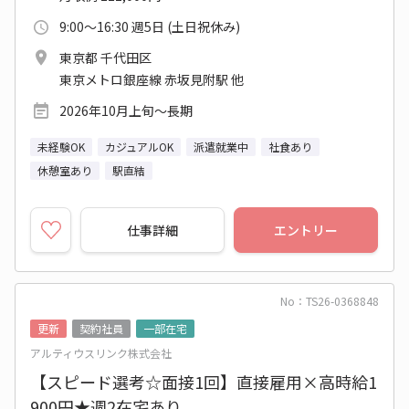
9:00～16:30 週5日 (土日祝休み)
東京都 千代田区
東京メトロ銀座線 赤坂見附駅 他
2026年10月上旬～長期
未経験OK
カジュアルOK
派遣就業中
社食あり
休憩室あり
駅直結
仕事詳細
エントリー
No：TS26-0368848
更新
契約社員
一部在宅
アルティウスリンク株式会社
【スピード選考☆面接1回】直接雇用×高時給1
900円★週2在宅あり