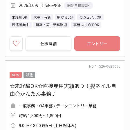
2026年09月上旬～長期
開始日相談OK
未経験OK
大手・有名
駅から5分
カジュアルOK
派遣就業中
新卒・第二新卒歓迎
事務はじめてOK
仕事詳細
エントリー
No：TS26-0629096
NEW
派遣
☆未経験OK☆直接雇用実績あり！髪ネイル自
由◇かんたん事務♪
一般事務・OA事務 / データエントリー業務
時給 1,800円～1,800円
9:00～18:00 週5日 (土日祝休み)