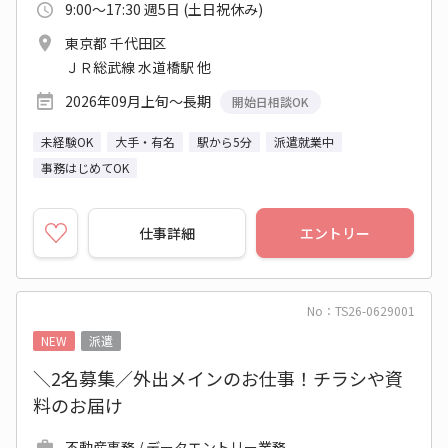
9:00～17:30 週5日 (土日祝休み)
東京都 千代田区
ＪＲ総武線 水道橋駅 他
2026年09月上旬～長期
開始日相談OK
未経験OK
大手・有名
駅から5分
派遣就業中
事務はじめてOK
仕事詳細
エントリー
No：TS26-0629001
NEW
派遣
＼2名募集／外出メインのお仕事！チラシや資
料のお届け
不動産事務 / データエントリー業務