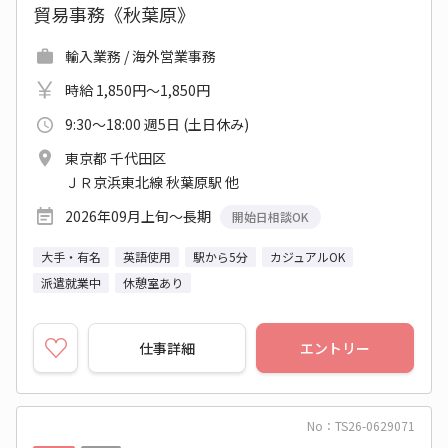
貿易事務《秋葉原》
輸入業務 / 海外営業事務
時給 1,850円～1,850円
9:30～18:00 週5日 (土日休み)
東京都 千代田区
ＪＲ京浜東北線 秋葉原駅 他
2026年09月上旬～長期
開始日相談OK
大手・有名
英語使用
駅から5分
カジュアルOK
派遣就業中
休憩室あり
仕事詳細
エントリー
No：TS26-0629071