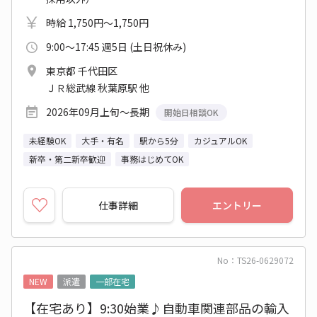
時給 1,750円～1,750円
9:00～17:45 週5日 (土日祝休み)
東京都 千代田区
ＪＲ総武線 秋葉原駅 他
2026年09月上旬～長期
開始日相談OK
未経験OK
大手・有名
駅から5分
カジュアルOK
新卒・第二新卒歓迎
事務はじめてOK
仕事詳細
エントリー
No：TS26-0629072
NEW
派遣
一部在宅
【在宅あり】9:30始業♪自動車関連部品の輸入