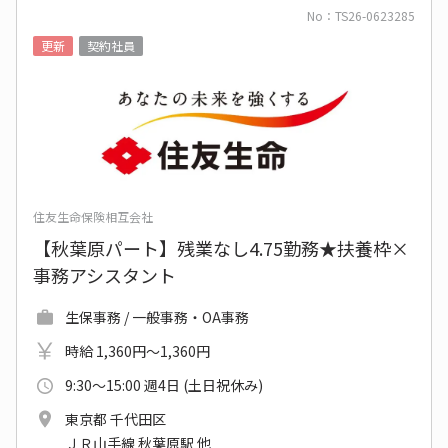
No：TS26-0623285
更新
契約社員
住友生命保険相互会社
【秋葉原パート】残業なし4.75勤務★扶養枠×
事務アシスタント
生保事務 / 一般事務・OA事務
時給 1,360円～1,360円
9:30～15:00 週4日 (土日祝休み)
東京都 千代田区
ＪＲ山手線 秋葉原駅 他