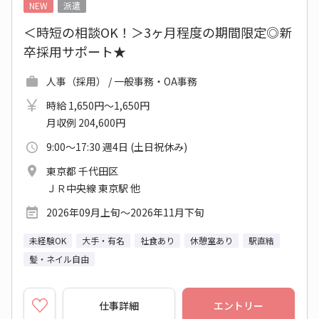
NEW
派遣
＜時短の相談OK！＞3ヶ月程度の期間限定◎新
卒採用サポート★
人事（採用） / 一般事務・OA事務
時給 1,650円～1,650円
月収例 204,600円
9:00～17:30 週4日 (土日祝休み)
東京都 千代田区
ＪＲ中央線 東京駅 他
2026年09月上旬～2026年11月下旬
未経験OK
大手・有名
社食あり
休憩室あり
駅直結
髪・ネイル自由
仕事詳細
エントリー