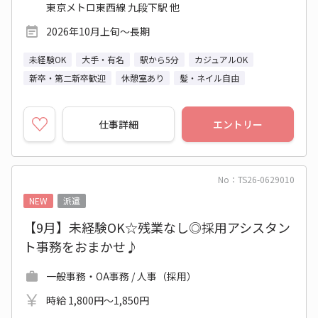
東京メトロ東西線 九段下駅 他
2026年10月上旬～長期
未経験OK
大手・有名
駅から5分
カジュアルOK
新卒・第二新卒歓迎
休憩室あり
髪・ネイル自由
仕事詳細
エントリー
No：TS26-0629010
NEW
派遣
【9月】未経験OK☆残業なし◎採用アシスタン
ト事務をおまかせ♪
一般事務・OA事務 / 人事（採用）
時給 1,800円～1,850円