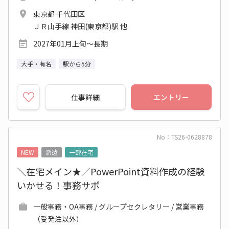
東京都 千代田区
ＪＲ山手線 神田(東京都)駅 他
2027年01月上旬～長期
大手・有名
駅から5分
仕事詳細
エントリー
No：TS26-0628878
NEW
派遣
一部在宅
＼在宅メイン★／PowerPoint資料作成の経験
いかせる！事務サポ
一般事務・OA事務 / グループセクレタリー / 営業事務
（受発注以外）