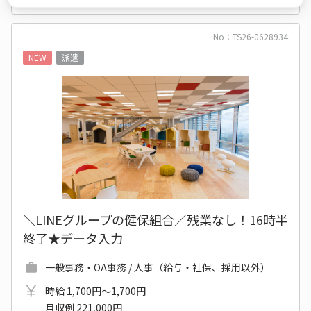
No：TS26-0628934
NEW
派遣
＼LINEグループの健保組合／残業なし！16時半
終了★データ入力
一般事務・OA事務 / 人事（給与・社保、採用以外）
時給 1,700円～1,700円
月収例 221,000円