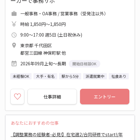
ーカーで事務サポ
一般事務・OA事務 / 営業事務（受発注以外）
時給 1,850円～1,850円
9:00～17:00 週5日 (土日祝休み)
東京都 千代田区
都営三田線 神保町駅 他
2026年09月上旬～長期
開始日相談OK
未経験OK
大手・有名
駅から5分
派遣就業中
社食あり
仕事詳細
エントリー
あなたにおすすめの仕事
【調整業務の経験者-必見!】在宅週2/合同研修でstart!/年