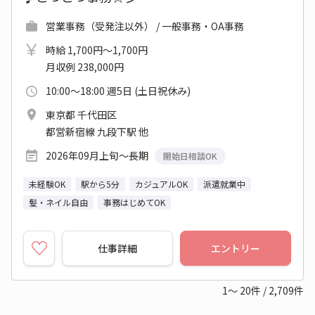
営業事務（受発注以外） / 一般事務・OA事務
時給 1,700円～1,700円
月収例 238,000円
10:00～18:00 週5日 (土日祝休み)
東京都 千代田区
都営新宿線 九段下駅 他
2026年09月上旬～長期
開始日相談OK
未経験OK
駅から5分
カジュアルOK
派遣就業中
髪・ネイル自由
事務はじめてOK
仕事詳細
エントリー
1～
20
件
/
2,709
件