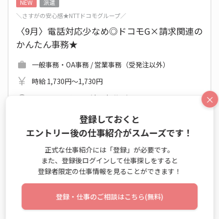
NEW
派遣
＼さすがの安心感★NTTドコモグループ／
〈9月〉電話対応少なめ◎ドコモG×請求関連の
かんたん事務★
一般事務・OA事務 / 営業事務（受発注以外）
時給 1,730円～1,730円
×
9:30～18:00 週5日 (土日祝休み)
東京都 千代田区
登録しておくと
東京メトロ南北線 溜池山王駅 他
エントリー後の仕事紹介がスムーズです！
2026年09月上旬～長期
正式な仕事紹介には「登録」が必要です。
また、登録後ログインして仕事探しをすると
大手・有名
カジュアルOK
派遣就業中
登録者限定の仕事情報を見ることができます！
新卒・第二新卒歓迎
休憩室あり
駅直結
髪・ネイル自由
登録・仕事のご相談はこちら(無料)
仕事詳細
エントリー