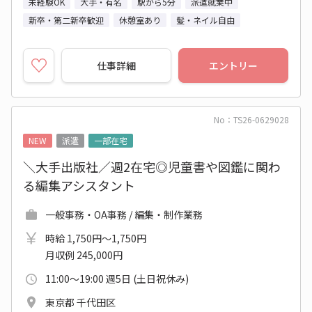
未経験OK
大手・有名
駅から5分
派遣就業中
新卒・第二新卒歓迎
休憩室あり
髪・ネイル自由
仕事詳細
エントリー
No：TS26-0629028
NEW
派遣
一部在宅
＼大手出版社／週2在宅◎児童書や図鑑に関わ
る編集アシスタント
一般事務・OA事務 / 編集・制作業務
時給 1,750円～1,750円
月収例 245,000円
11:00～19:00 週5日 (土日祝休み)
東京都 千代田区